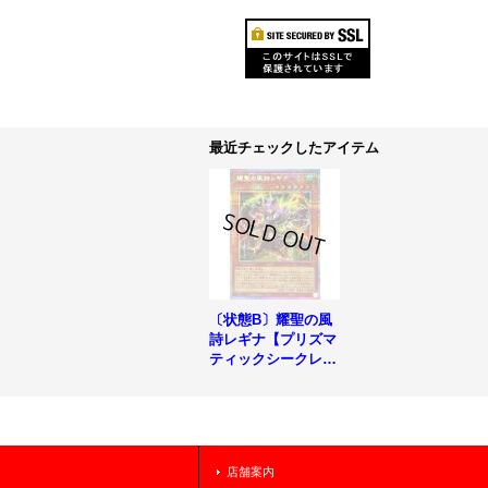
最近チェックしたアイテム
〔状態B〕耀聖の風
詩レギナ【プリズマ
ティックシークレッ
ト】{BLZD-JP014}
《モンスター》
店舗案内