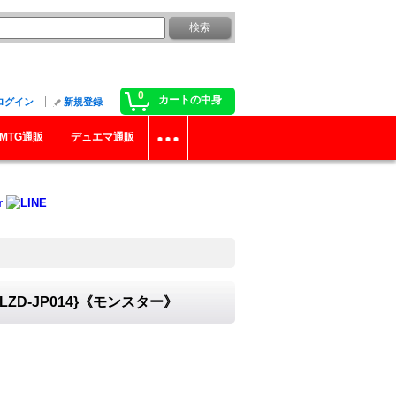
0
カートの中身
ログイン
新規登録
MTG通販
デュエマ通販
D-JP014}《モンスター》