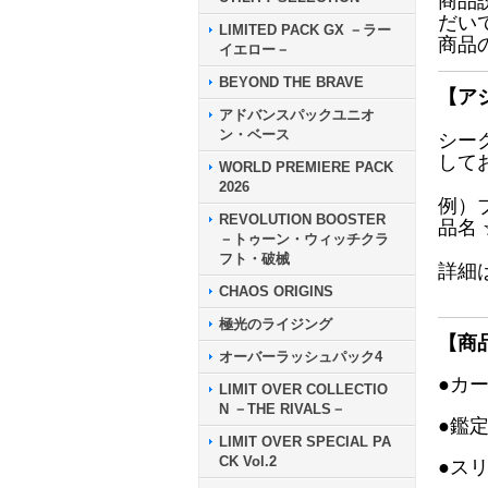
商品
だい
LIMITED PACK GX －ラー
商品
イエロー－
BEYOND THE BRAVE
【ア
アドバンスパックユニオ
ン・ベース
シー
して
WORLD PREMIERE PACK
2026
例）
REVOLUTION BOOSTER
品名
－トゥーン・ウィッチクラ
フト・破械
詳細
CHAOS ORIGINS
極光のライジング
【商
オーバーラッシュパック4
●カ
LIMIT OVER COLLECTIO
N －THE RIVALS－
●鑑
LIMIT OVER SPECIAL PA
CK Vol.2
●ス