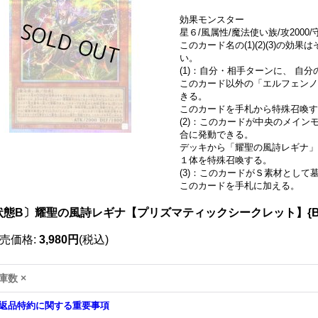
効果モンスター
星６/風属性/魔法使い族/攻2000/守
このカード名の(1)(2)(3)の
い。
(1)：自分・相手ターンに、 自
このカード以外の「エルフェンノ
きる。
このカードを手札から特殊召喚す
(2)：このカードが中央のメイ
合に発動できる。
デッキから「耀聖の風詩レギナ」
１体を特殊召喚する。
(3)：このカードがＳ素材とし
このカードを手札に加える。
状態B〕耀聖の風詩レギナ【プリズマティックシークレット】{BLZ
売価格
:
3,980円
(税込)
庫数 ×
返品特約に関する重要事項