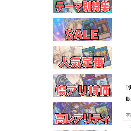
〔
販
在