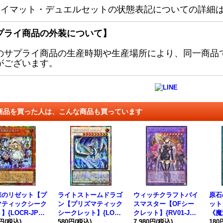
レイマット・デュエルセットの状態表記についての詳細
プライ商品の外装について】
のサプライ商品の生産時期や生産場所により、同一商品
がございます。
商品を買った人は、こんな商品も買っています
森のリゼット【プ
ライトストームドラゴ
ウィッチクラフトバイ
原石
マティックシーク
ン【プリズマティック
スマスター【OFシー
ット】
】{LOCR-JP05
シークレット】{LOCR
クレット】{RV01-JP0
《魔
モンスター》
0円
(税込)
-JP060}《シンクロ》
580円
(税込)
38}《融合》
7,980円
(税込)
180