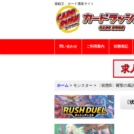
遊戯王 カード通販サイト
問い合わせ
ご利用案内
状態表記
ホーム
>
モンスター
>
〔状態B〕耀聖の風詩
〔状