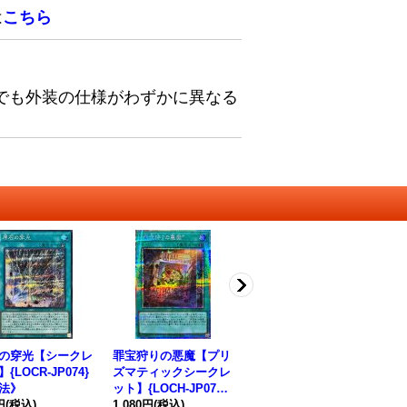
は
こちら
でも外装の仕様がわずかに異なる
の穿光【シークレ
罪宝狩りの悪魔【プリ
黒魔女ディアベルスタ
白
{LOCR-JP074}
ズマティックシークレ
ー【プリズマティック
【
法》
ット】{LOCH-JP077}
シークレット】{LOCH
CR
円
(税込)
《魔法》
1,080円
(税込)
-JP030}《モンスタ
1,280円
(税込)
ー
48