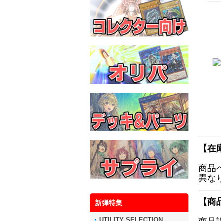
【在
商品
異な
【商
新弾特集
UTILITY SELECTION