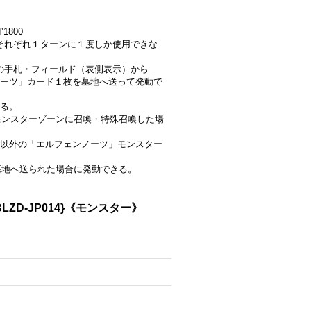
1800
効果はそれぞれ１ターンに１度しか使用できな
分の手札・フィールド（表側表示）から
ーツ」カード１枚を墓地へ送って発動で
る。
ンモンスターゾーンに召喚・特殊召喚した場
以外の「エルフェンノーツ」モンスター
て墓地へ送られた場合に発動できる。
D-JP014}《モンスター》