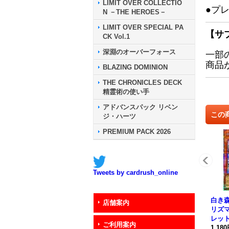
LIMIT OVER COLLECTIO
●プ
N －THE HEROES－
LIMIT OVER SPECIAL PA
【サ
CK Vol.1
深淵のオーバーフォース
一部
商品
BLAZING DOMINION
THE CHRONICLES DECK
精霊術の使い手
アドバンスパック リベン
この
ジ・ハーツ
PREMIUM PACK 2026
Tweets by cardrush_online
白き
店舗案内
リズ
レット
ご利用案内
6}《
1,18