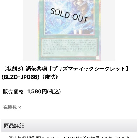
〔状態B〕憑依共鳴【プリズマティックシークレット】
{BLZD-JP066}《魔法》
販売価格
:
1,580
円
(税込)
在庫数 ×
商品詳細