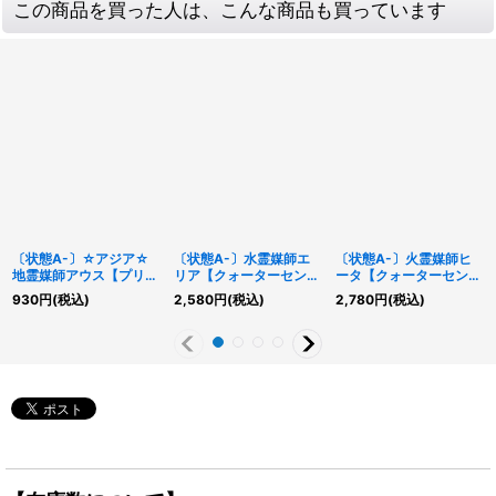
この商品を買った人は、こんな商品も買っています
〔状態A-〕☆アジア☆
〔状態A-〕水霊媒師エ
〔状態A-〕火霊媒師ヒ
地霊媒師アウス【プリズ
リア【クォーターセンチ
ータ【クォーターセンチ
マティックシークレッ
ュリーシークレット】
ュリーシークレット】
930
円
(税込)
2,580
円
(税込)
2,780
円
(税込)
ト】{アジアPOTE-
{ROTA-JP023}《モン
{DUNE-JP026}《モン
JP032}《モンスター》
スター》
スター》