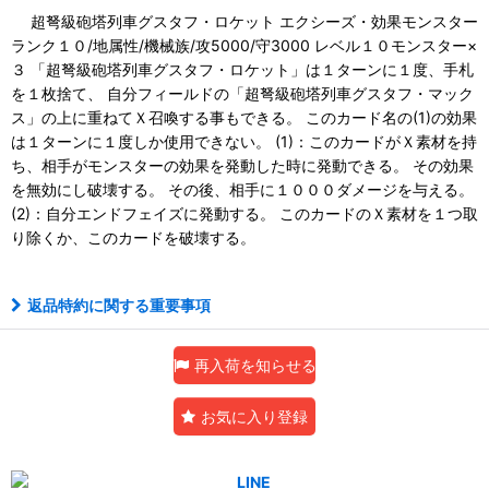
超弩級砲塔列車グスタフ・ロケット エクシーズ・効果モンスター
ランク１０/地属性/機械族/攻5000/守3000 レベル１０モンスター×
３ 「超弩級砲塔列車グスタフ・ロケット」は１ターンに１度、手札
を１枚捨て、 自分フィールドの「超弩級砲塔列車グスタフ・マック
ス」の上に重ねてＸ召喚する事もできる。 このカード名の(1)の効果
は１ターンに１度しか使用できない。 (1)：このカードがＸ素材を持
ち、相手がモンスターの効果を発動した時に発動できる。 その効果
を無効にし破壊する。 その後、相手に１０００ダメージを与える。
(2)：自分エンドフェイズに発動する。 このカードのＸ素材を１つ取
り除くか、このカードを破壊する。
返品特約に関する重要事項
再入荷を知らせる
お気に入り登録