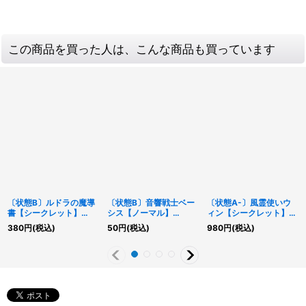
この商品を買った人は、こんな商品も買っています
〔状態B〕ルドラの魔導
〔状態B〕音響戦士ベー
〔状態A-〕風霊使いウ
書【シークレット】
シス【ノーマル】
ィン【シークレット】
{COTD-JP062}《魔
{STOR-JP033}《モン
{RD/ORP4-JP004}
380
円
(税込)
50
円
(税込)
980
円
(税込)
法》
スター》
《RDモンスター》