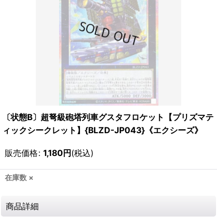
〔状態B〕超弩級砲塔列車グスタフロケット【プリズマテ
ィックシークレット】{BLZD-JP043}《エクシーズ》
販売価格
:
1,180
円
(税込)
在庫数 ×
商品詳細