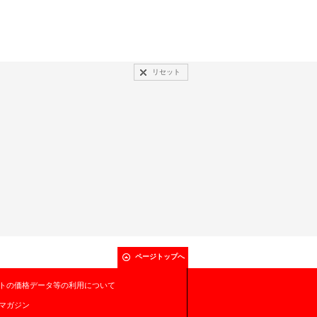
リセット
ページトップへ
トの価格データ等の利用について
マガジン