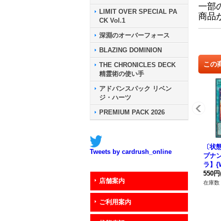
一部
LIMIT OVER SPECIAL PA
商品
CK Vol.1
深淵のオーバーフォース
BLAZING DOMINION
この
THE CHRONICLES DECK
精霊術の使い手
アドバンスパック リベン
ジ・ハーツ
PREMIUM PACK 2026
〔状態
Tweets by cardrush_online
プナ
ラ】{W
《魔
550円
店舗案内
在庫数 
ご利用案内