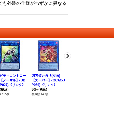
でも外装の仕様がわずかに異なる
ビティコントロー
閃刀姫カガリ(左向)
〔状態A-〕クリスタル
S
【ノーマル】{DB
【スーパー】{QCAC-J
ウィングシンクロドラ
【ノ
JP027}《リンク》
P059}《リンク》
ゴン【ウルトラ】{RC
P
(税込)
80円
(税込)
02-JP024}《シンク
550円
(税込)
12
ロ》
 155枚
在庫数 140枚
在庫数 4枚
在庫