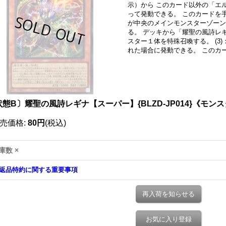
示）から このカード以外の「エ
って発動できる。 このカードを手
が中央のメインモンスターゾーン
る。 デッキから「耀聖の風詩レ
スター１体を特殊召喚する。 (3
れた場合に発動できる。 このカ
状態B〕耀聖の風詩レギナ【スーパー】{BLZD-JP014}《モン
売価格
:
80円
(税込)
庫数 ×
返品特約に関する重要事項
再入荷を知らせる
お気に入り登録