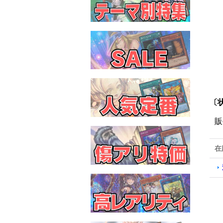
〔
販
在