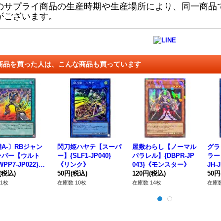
のサプライ商品の生産時期や生産場所により、同一商品
がございます。
商品を買った人は、こんな商品も買っています
A-〕RBジャン
閃刀姫ハヤテ【スーパ
屋敷わらし【ノーマル
グラ
ンバー【ウルト
ー】{SLF1-JP040}
パラレル】{DBPR-JP
ラー
PP7-JP022}
《リンク》
043}《モンスター》
JH-
法》
(税込)
50円
(税込)
120円
(税込)
50円
1枚
在庫数 10枚
在庫数 14枚
在庫数