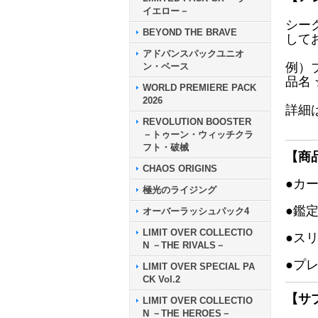
イエロー－
シー
BEYOND THE BRAVE
して
アドバンスパックユニオ
例）
ン・ベース
品名
WORLD PREMIERE PACK
2026
詳細
REVOLUTION BOOSTER
－トゥーン・ウィッチクラ
フト・破械
【商
CHAOS ORIGINS
●カ
極光のライジング
●鑑
オーバーラッシュパック4
LIMIT OVER COLLECTIO
●ス
N －THE RIVALS－
●プ
LIMIT OVER SPECIAL PA
CK Vol.2
【サ
LIMIT OVER COLLECTIO
N －THE HEROES－