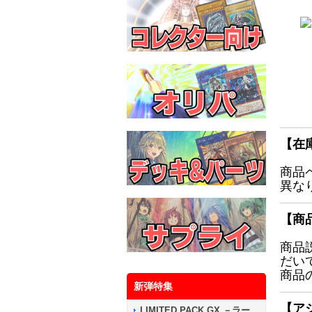
【在
商品
異な
【商
商品
だい
商品
新弾特集
【ア
LIMITED PACK GX －ラー