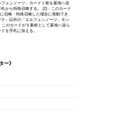
ルフェンノーツ」カード１枚を墓地へ送
札から特殊召喚する。 (2)：このカード
に召喚・特殊召喚した場合に発動でき
ギナ」以外の「エルフェンノーツ」モン
)：このカードがＳ素材として墓地へ送ら
ードを手札に加える。
スター》