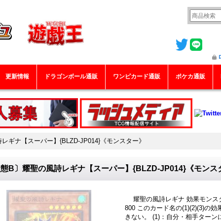
更新情報
ドラゴンボール通販
ワンピカード通販
ポケカ通販
ギナ【スーパー】{BLZD-JP014}《モンスター》
態B〕耀聖の風詩レギナ【スーパー】{BLZD-JP014}《モンス
耀聖の風詩レギナ 効果モンスター 
800 このカード名の(1)(2)(
きない。 (1)：自分・相手ター