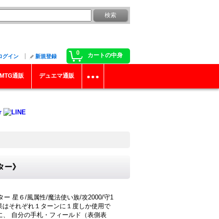
0
カートの中身
ログイン
新規登録
MTG通販
デュエマ通販
ター》
星６/風属性/魔法使い族/攻2000/守1
3)の効果はそれぞれ１ターンに１度しか使用で
ンに、 自分の手札・フィールド（表側表