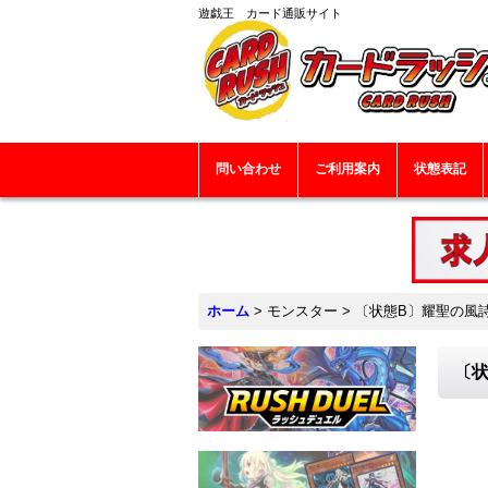
遊戯王 カード通販サイト
問い合わせ
ご利用案内
状態表記
ホーム
>
モンスター
>
〔状態B〕耀聖の風詩レ
〔状