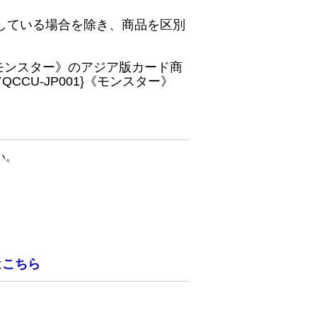
している場合を除き、商品を区別
}《モンスター》のアジア版カード商
CU-JP001}《モンスター》
い。
は
こちら