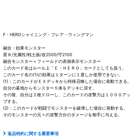
F・HEROシャイニング・フレア・ウィングマン
融合・効果モンスター
星８/光属性/戦士族/攻2500/守2100
融合モンスター＋フィールドの表側表示モンスター
このカード名はルール上「Ｅ・ＨＥＲＯ」カードとしても扱う。
このカード名の(1)の効果は１ターンに１度しか使用できない。
(1)：このカードがＥＸデッキから特殊召喚した場合に発動できる。
自分の墓地からモンスター５体をデッキに戻す。
その後、自分は２枚ドローし、このカードの攻撃力は１０００アッ
プする。
(2)：このカードが戦闘でモンスターを破壊した場合に発動する。
そのモンスターの元々の攻撃力分のダメージを相手に与える。
返品特約に関する重要事項