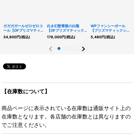
ガガガガールゼロゼロコ
白き幻獣青眼の白龍
WPファンシーボール
ール【OFプリズマティ
【OFプリズマティック
【プリズマティックシー
ックシークレット】
シークレット】{LOCR-
クレット】{LOCH-
34,800
円
(税込)
178,000
円
(税込)
5,480
円
(税込)
{LOCH-JP012}《モン
JP001}《モンスター》
JP026}《リンク》
スター》
【在庫数について】
商品ページに表示されている在庫数は通販サイト上の
在庫数となります。各店舗の在庫数とは異なりますの
でご注意ください。