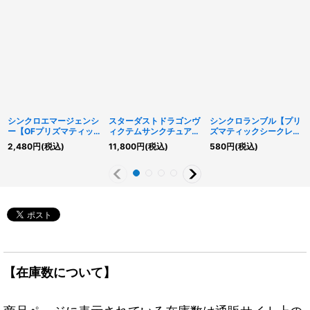
シンクロエマージェンシ
スターダストドラゴンヴ
シンクロランブル【プリ
ー【OFプリズマティッ
ィクテムサンクチュアリ
ズマティックシークレッ
クシークレット】
【OFプリズマティック
ト】{LOCR-JP070}
2,480
円
(税込)
11,800
円
(税込)
580
円
(税込)
{LOCH-JP009}《罠》
シークレット】{LOCH-
《魔法》
JP007}《シンクロ》
【在庫数について】