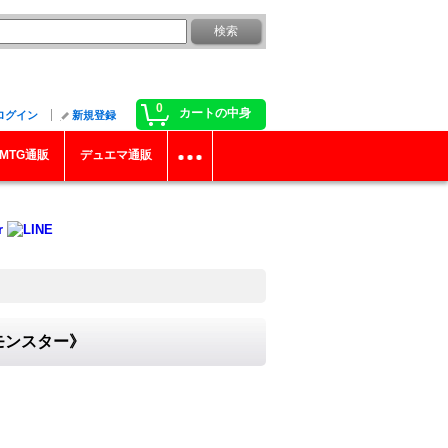
0
カートの中身
ログイン
新規登録
MTG通販
デュエマ通販
《モンスター》