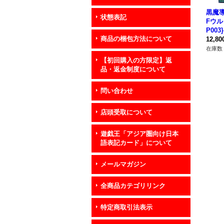
黒魔
状態表記
Fウル
P00
商品の梱包方法について
12,8
在庫数 
【初回購入の方限定】返
品・返金制度について
問い合わせ
店頭受取について
遊戯王「アジア圏向け日本
語表記カード」について
メールマガジン
全商品カテゴリリンク
特定商取引法表示