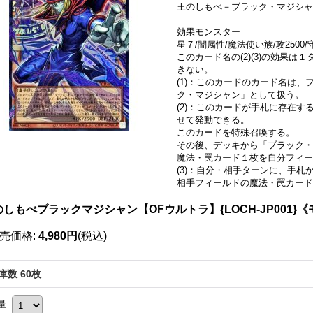
王のしもべ－ブラック・マジシャ
効果モンスター
星７/闇属性/魔法使い族/攻2500/守
このカード名の(2)(3)の効果
きない。
(1)：このカードのカード名は
ク・マジシャン」として扱う。
(2)：このカードが手札に存在
せて発動できる。
このカードを特殊召喚する。
その後、デッキから「ブラック・
魔法・罠カード１枚を自分フィー
(3)：自分・相手ターンに、手
相手フィールドの魔法・罠カード
のしもべブラックマジシャン【OFウルトラ】{LOCH-JP001}
売価格
:
4,980円
(税込)
庫数 60枚
量
: