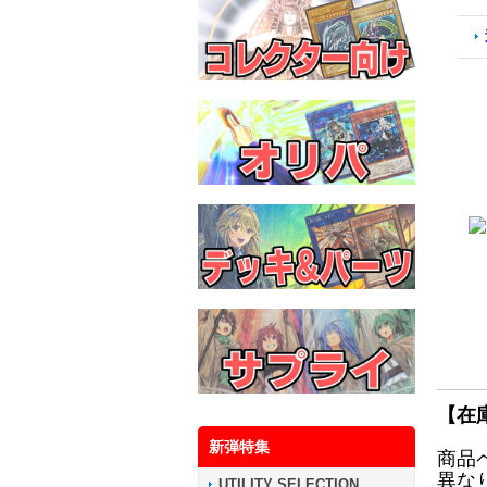
【在
新弾特集
商品
異な
UTILITY SELECTION