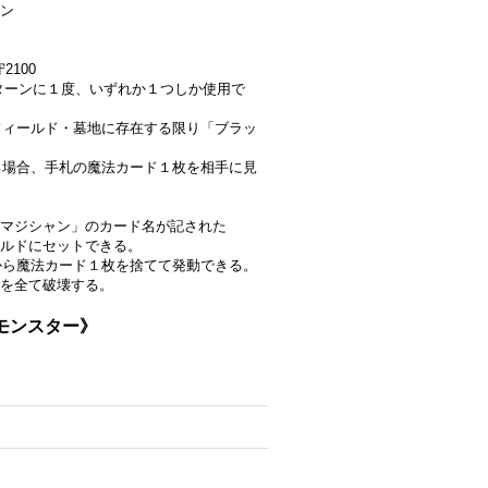
ン
2100
は１ターンに１度、いずれか１つしか使用で
、フィールド・墓地に存在する限り「ブラッ
する場合、手札の魔法カード１枚を相手に見
マジシャン」のカード名が記された
ルドにセットできる。
札から魔法カード１枚を捨てて発動できる。
を全て破壊する。
《モンスター》