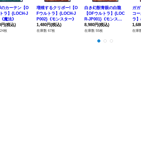
導のカーテン【O
増殖するクリボー!【O
白き幻獣青眼の白龍
ガガ
トラ】{LOCH-J
Fウルトラ】{LOCH-J
【OFウルトラ】{LOC
コー
3}《魔法》
P002}《モンスター》
R-JP001}《モンスタ
ラ】{
00円
(税込)
1,480円
(税込)
ー》
8,980円
(税込)
《モ
1,6
24枚
在庫数 67枚
在庫数 55枚
在庫数