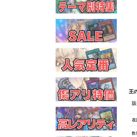
王
販
在
数