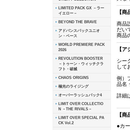
LIMITED PACK GX －ラー
【商
イエロー－
BEYOND THE BRAVE
商品
だい
アドバンスパックユニオ
商品
ン・ベース
WORLD PREMIERE PACK
【ア
2026
REVOLUTION BOOSTER
シー
－トゥーン・ウィッチクラ
して
フト・破械
CHAOS ORIGINS
例）
品名
極光のライジング
オーバーラッシュパック4
詳細
LIMIT OVER COLLECTIO
N －THE RIVALS－
【商
LIMIT OVER SPECIAL PA
CK Vol.2
●カ