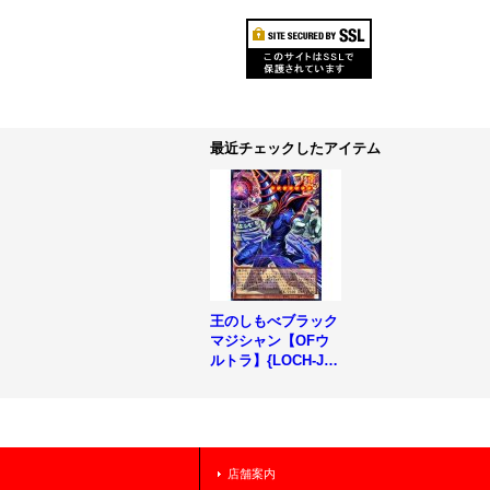
最近チェックしたアイテム
王のしもべブラック
マジシャン【OFウ
ルトラ】{LOCH-JP0
01}《モンスター》
店舗案内