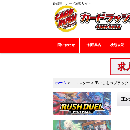
遊戯王 カード通販サイト
問い合わせ
ご利用案内
状態表記
ホーム
>
モンスター
>
王のしもべブラックマジ
王の