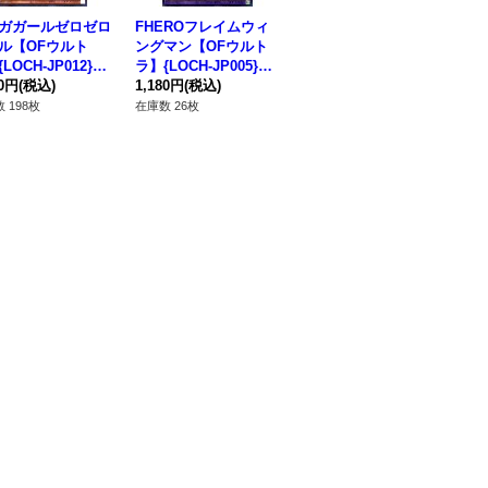
ガガールゼロゼロ
FHEROフレイムウィ
スターダストドラゴン
サ
ル【OFウルト
ングマン【OFウルト
ヴィクテムサンクチュ
ト
LOCH-JP012}
ラ】{LOCH-JP005}
アリ【OFウルトラ】
トラ
ンスター》
80円
(税込)
《融合》
1,180円
(税込)
{LOCH-JP007}《シン
1,380円
(税込)
《
88
クロ》
 198枚
在庫数 26枚
在庫数 77枚
在庫