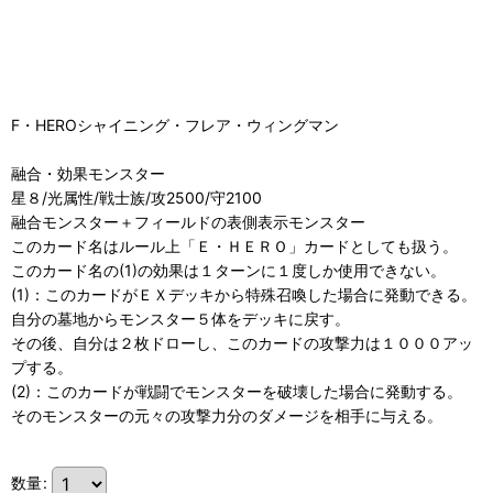
F・HEROシャイニング・フレア・ウィングマン
融合・効果モンスター
星８/光属性/戦士族/攻2500/守2100
融合モンスター＋フィールドの表側表示モンスター
このカード名はルール上「Ｅ・ＨＥＲＯ」カードとしても扱う。
このカード名の(1)の効果は１ターンに１度しか使用できない。
(1)：このカードがＥＸデッキから特殊召喚した場合に発動できる。
自分の墓地からモンスター５体をデッキに戻す。
その後、自分は２枚ドローし、このカードの攻撃力は１０００アッ
プする。
(2)：このカードが戦闘でモンスターを破壊した場合に発動する。
そのモンスターの元々の攻撃力分のダメージを相手に与える。
数量
: