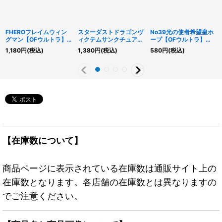
FHEROフレイムウィン
スターダストドラゴンヴ
No39光の使者希望皇ホ
グマン【OFウルトラ】
ィクテムサンクチュアリ
ープ【OFウルトラ】
{LOCH-JP005}《融
【OFウルトラ】{LOCH-
{LOCH-JP010}《エク
1,180
円
(税込)
1,380
円
(税込)
580
円
(税込)
合》
JP007}《シンクロ》
シーズ》
【在庫数について】
商品ページに表示されている在庫数は通販サイト上の
在庫数となります。各店舗の在庫数とは異なりますの
でご注意ください。