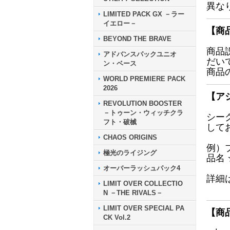
異な
LIMITED PACK GX －ラー
イエロー－
【商
BEYOND THE BRAVE
商品
アドバンスパックユニオ
だい
ン・ベース
商品
WORLD PREMIERE PACK
2026
【ア
REVOLUTION BOOSTER
－トゥーン・ウィッチクラ
シー
フト・破械
して
CHAOS ORIGINS
例）
極光のライジング
品名
オーバーラッシュパック4
詳細
LIMIT OVER COLLECTIO
N －THE RIVALS－
LIMIT OVER SPECIAL PA
【商
CK Vol.2