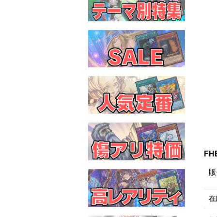
FH
販
在