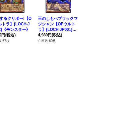
するクリボー!【O
王のしもべブラックマ
スターダストドラゴン
シ
ルトラ】{LOCH-J
ジシャン【OFウルト
ヴィクテムサンクチュ
シ
02}《モンスター》
ラ】{LOCH-JP001}
アリ【OFウルトラ】
{L
80円
(税込)
《モンスター》
4,980円
(税込)
{LOCH-JP007}《シン
1,380円
(税込)
98
クロ》
 67枚
在庫数 60枚
在庫数 77枚
在庫