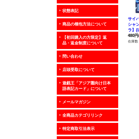
状態表記
サイ
商品の梱包方法について
シャ
ラ】{L
《儀
480円
【初回購入の方限定】返
在庫数 
品・返金制度について
問い合わせ
店頭受取について
遊戯王「アジア圏向け日本
語表記カード」について
メールマガジン
全商品カテゴリリンク
特定商取引法表示