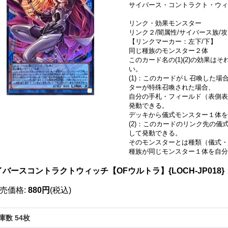
サイバース・コントラクト・ウィ
リンク・効果モンスター
リンク２/闇属性/サイバース族/攻 
【リンクマーカー：左下/下】
同じ種族のモンスター２体
このカード名の(1)(2)の効果
い。
(1)：このカードがＬ召喚した
ターが特殊召喚された場合、
自分の手札・フィールド（表側表
発動できる。
デッキから儀式モンスター１体
(2)：このカードのリンク先の
して発動できる。
そのモンスターとは種類（儀式・
種族が同じモンスター１体を自分
イバースコントラクトウィッチ【OFウルトラ】{LOCH-JP018
売価格
:
880円
(税込)
庫数 54枚