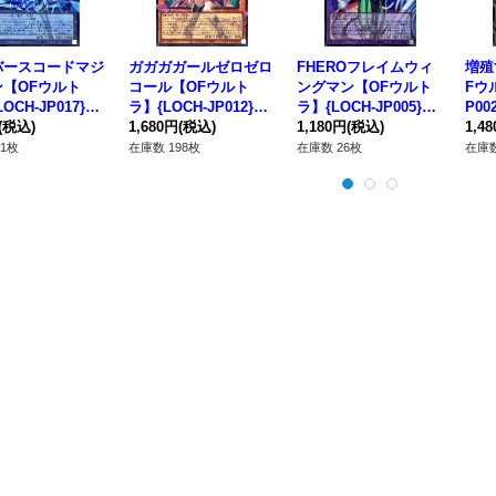
バースコードマジ
ガガガガールゼロゼロ
FHEROフレイムウィ
増殖
ン【OFウルト
コール【OFウルト
ングマン【OFウルト
Fウ
OCH-JP017}
ラ】{LOCH-JP012}
ラ】{LOCH-JP005}
P0
式》
(税込)
《モンスター》
1,680円
(税込)
《融合》
1,180円
(税込)
1,4
1枚
在庫数 198枚
在庫数 26枚
在庫数