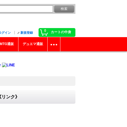
0
カートの中身
ログイン
新規登録
MTG通販
デュエマ通販
}《リンク》