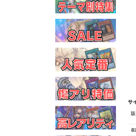
サ
販
在