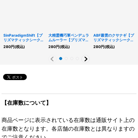
SinParadigmShift【プ
大精霊機巧軍ペンデュラ
ABF叢雲のクサナギ【プ
リズマティックシークレ
ムルーラー【プリズマテ
リズマティックシークレ
ット】{LOCH-JP023}
ィックシークレット】
ット】{LOCH-JP024}
280
円
(税込)
280
円
(税込)
280
円
(税込)
《罠》
{LOCH-JP025}《融
《シンクロ》
合》
【在庫数について】
商品ページに表示されている在庫数は通販サイト上の
在庫数となります。各店舗の在庫数とは異なりますの
でご注意ください。