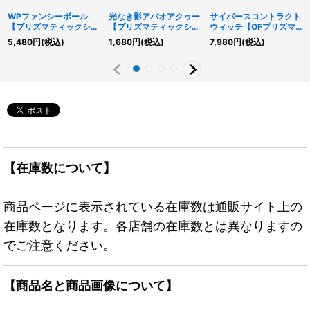
WPファンシーボール
光なき影アバオアクゥー
サイバースコントラクト
【プリズマティックシー
【プリズマティックシー
ウィッチ【OFプリズマ
クレット】{LOCH-
クレット】{LOCH-
ティックシークレット】
5,480
円
(税込)
1,680
円
(税込)
7,980
円
(税込)
JP026}《リンク》
JP036}《リンク》
{LOCH-JP018}《リン
ク》
【在庫数について】
商品ページに表示されている在庫数は通販サイト上の
在庫数となります。各店舗の在庫数とは異なりますの
でご注意ください。
【商品名と商品画像について】