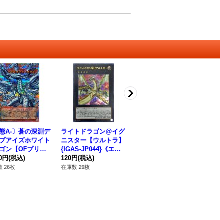
態A-〕蒼の深淵デ
ライトドラゴン@イグ
ドラグニティナイトハ
テ
プアイズホワイト
ニスター【ウルトラ】
ールーン【ノーマルパ
ーパ
ゴン【OFプリズ
{IGAS-JP044}《エク
ラレル】{TW03-JP03
8
ィックシークレッ
80円
(税込)
シーズ》
120円
(税込)
2}《シンクロ》
120円
(税込)
48
LOCR-JP002}
 26枚
在庫数 29枚
在庫数 4枚
在庫
ンスター》