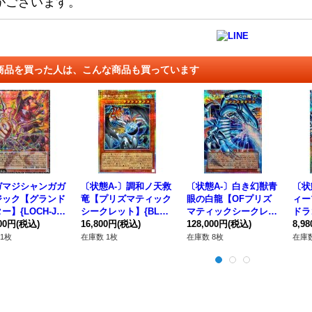
がございます。
商品を買った人は、こんな商品も買っています
ガマジシャンガガ
〔状態A-〕調和ノ天救
〔状態A-〕白き幻獣青
〔状
ジック【グランド
竜【プリズマティック
眼の白龍【OFプリズ
ィー
ー】{LOCH-JP
シークレット】{BLZD
マティックシークレッ
ドラ
}《モンスター》
000円
(税込)
-JP024}《モンスタ
16,800円
(税込)
ト】{LOCR-JP001}
128,000円
(税込)
マテ
8,9
ー》
《モンスター》
ト】{
1枚
在庫数 1枚
在庫数 8枚
在庫数
《モ