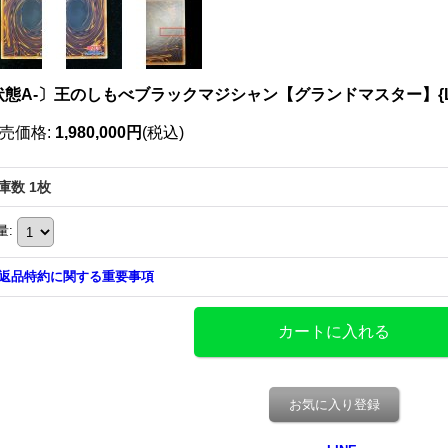
状態A-〕王のしもべブラックマジシャン【グランドマスター】{LO
売価格
:
1,980,000円
(税込)
庫数 1枚
量
:
返品特約に関する重要事項
お気に入り登録