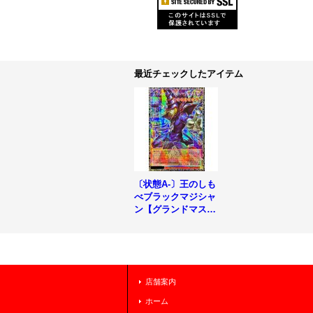
最近チェックしたアイテム
〔状態A-〕王のしも
べブラックマジシャ
ン【グランドマスタ
ー】{LOCH-JP001}
《モンスター》
店舗案内
ホーム