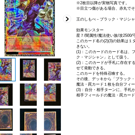
※2枚目以降が実物写真です。
※目立つ傷がある場合、赤丸でそ
王のしもべ－ブラック・マジシャ
効果モンスター
星７/闇属性/魔法使い族/攻2500/守
このカード名の(2)(3)の効果
きない。
(1)：このカードのカード名は
ク・マジシャン」として扱う。
(2)：このカードが手札に存在
せて発動できる。
このカードを特殊召喚する。
その後、デッキから「ブラック・
魔法・罠カード１枚を自分フィー
(3)：自分・相手ターンに、手
相手フィールドの魔法・罠カード