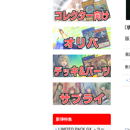
〔
販
在
数
新弾特集
LIMITED PACK GX －ラー