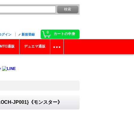
0
カートの中身
ログイン
新規登録
MTG通販
デュエマ通販
H-JP001}《モンスター》