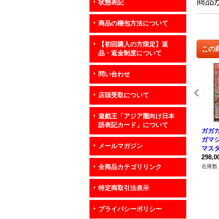
商品
状態表記
商品の梱包方法について
【初回購入の方限定】返
この
品・返金制度について
問い合わせ
店頭受取について
遊戯王「アジア圏向け日本
語表記カード」について
ガガ
ガマ
メールマガジン
マスタ
011
298,
在庫数 
全商品カテゴリリンク
特定商取引法表示
プライバシーポリシー