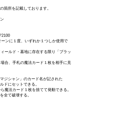
の箇所を記載しております。
ン
2100
は１ターンに１度、いずれか１つしか使用で
、フィールド・墓地に存在する限り「ブラッ
する場合、手札の魔法カード１枚を相手に見
マジシャン」のカード名が記された
ルドにセットできる。
札から魔法カード１枚を捨てて発動できる。
を全て破壊する。