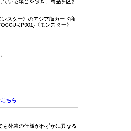
している場合を除き、商品を区別
}《モンスター》のアジア版カード商
CU-JP001}《モンスター》
い。
は
こちら
でも外装の仕様がわずかに異なる