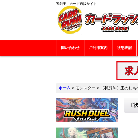
遊戯王 カード通販サイト
問い合わせ
ご利用案内
状態表記
ホーム
>
モンスター
>
〔状態A-〕王のしも
〔状