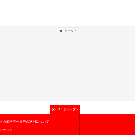
リセット
ページトップへ
トの価格データ等の利用について
マガジン