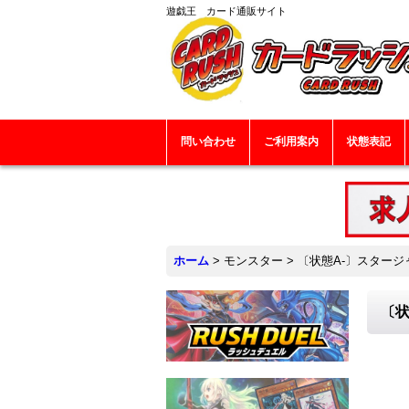
遊戯王 カード通販サイト
問い合わせ
ご利用案内
状態表記
ホーム
>
モンスター
>
〔状態A-〕スタージ
〔状