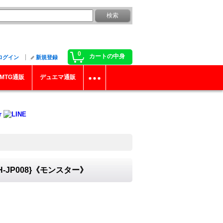
0
カートの中身
ログイン
新規登録
MTG通販
デュエマ通販
JP008}《モンスター》