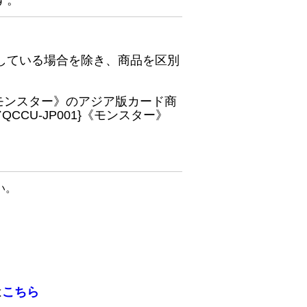
す。
している場合を除き、商品を区別
}《モンスター》のアジア版カード商
CU-JP001}《モンスター》
い。
は
こちら