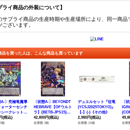
プライ商品の外装について】
のサプライ商品の生産時期や生産場所により、同一商品
がございます。
商品を買った人は、こんな商品も買っています
A-〕究極竜魔導
〔状態A-〕BEYONDT
デュエルセット『征竜
〔状
クォーターセンチ
HEBRAVE【OFウルト
(YCSJ2025TOKYO)』
IG
ーシークレット】
ラ】{BETB-JPS15}
【-】{-}《その他》
{CO
B-JP001}《融
0円
(税込)
《トークン》
42,800円
(税込)
2,980円
(税込)
クン
49,
3枚
在庫数 3枚
在庫数 14個
在庫数