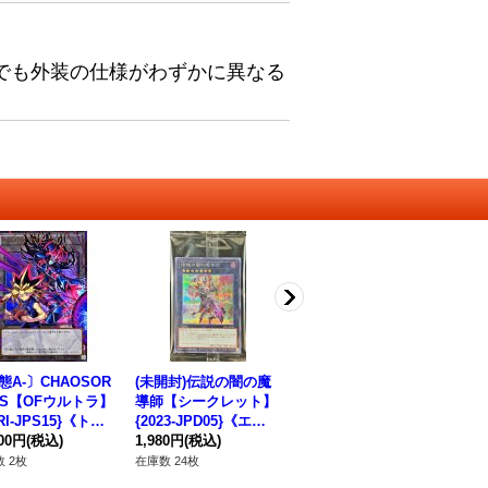
でも外装の仕様がわずかに異なる
態A-〕CHAOSOR
(未開封)伝説の闇の魔
スリーブ『星遺物の導
王
INS【OFウルトラ】
導師【シークレット】
く先』100枚入り【-】
ジ
RI-JPS15}《トー
{2023-JPD05}《エク
{-}《スリーブ》
ラ】
》
800円
(税込)
シーズ》
1,980円
(税込)
3,780円
(税込)
《
4,
 2枚
在庫数 24枚
在庫数 17個
在庫