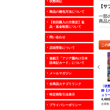
状態表記
【サ
商品の梱包方法について
一部
商品
【初回購入の方限定】返
品・返金制度について
問い合わせ
この
店頭受取について
遊戯王「アジア圏向け日本
語表記カード」について
メールマガジン
全商品カテゴリリンク
〔状態
師【
特定商取引法表示
ュリ
{QCD
4,48
合》
在庫数 
プライバシーポリシー