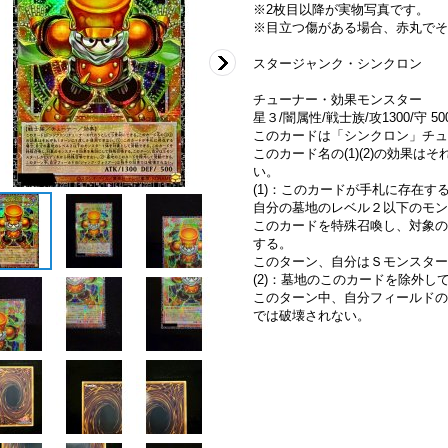
※2枚目以降が実物写真です。
※目立つ傷がある場合、赤丸でそ
スタージャンク・シンクロン
チューナー・効果モンスター
星３/闇属性/戦士族/攻1300/守 50
このカードは「シンクロン」チュ
このカード名の(1)(2)の効果
い。
(1)：このカードが手札に存在す
自分の墓地のレベル２以下のモン
このカードを特殊召喚し、対象の
する。
このターン、自分はＳモンスター
(2)：墓地のこのカードを除外し
このターン中、自分フィールドの
では破壊されない。