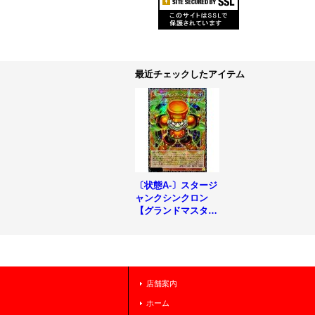
最近チェックしたアイテム
〔状態A-〕スタージ
ャンクシンクロン
【グランドマスタ
ー】{LOCH-JP008}
《モンスター》
店舗案内
ホーム