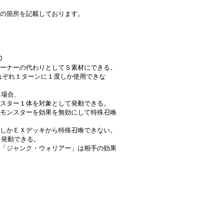
の箇所を記載しております。
0
ーナーの代わりとしてＳ素材にできる。
はそれぞれ１ターンに１度しか使用できな
る場合、
スター１体を対象として発動できる。
モンスターを効果を無効にして特殊召喚
しかＥＸデッキから特殊召喚できない。
て発動できる。
「ジャンク・ウォリアー」は相手の効果