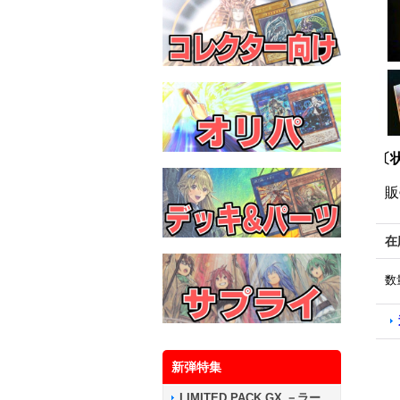
〔
販
在
数
新弾特集
LIMITED PACK GX －ラー