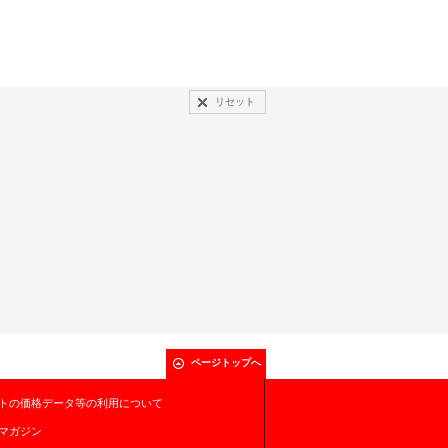
リセット
ページトップへ
トの価格データ等の利用について
マガジン