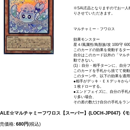
※SALE品となりますのでお一
りさせていただきます。
マルチャミー・フワロス
効果モンスター
星４/風属性/鳥獣族/攻 100/守 60
このカードの効果を発動するター
自分はこのカード以外の「マルチ
動できない。
(1)：自分・相手ターンに、自
このカードを手札から捨てて発動
このターン中、以下の効果を適用
●相手がデッキ・ＥＸデッキから
１枚ドローする。
●エンドフェイズに、自分の手札
り多い場合、
その差の数だけ自分の手札をラン
SALE☆マルチャミーフワロス【スーパー】{LOCH-JP047}《
売価格
:
680円
(税込)