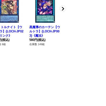
リトルナイト【ウ
黒魔導のカーテン【ウ
ドロールロックバード
I
】{LOCH-JP02
ルトラ】{LOCH-JP00
(鳥右上)【ウルトラ】
トラ
《リンク》
3}《魔法》
{QCAC-JP070}《モン
《
円
(税込)
580円
(税込)
スター》
580円
(税込)
80
 6枚
在庫数 149枚
在庫数 138枚
在庫