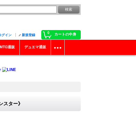
0
カートの中身
ログイン
新規登録
MTG通販
デュエマ通販
モンスター》