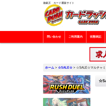
遊戯王 カード通販サイト
問い合わせ
ご利用案内
状態表記
ホーム
>
☆SALE☆
>
☆SALE☆マルチャミ
☆S