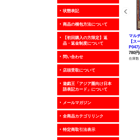
状態表記
商品の梱包方法について
マル
【初回購入の方限定】返
【スー
品・返金制度について
P04
780円
問い合わせ
在庫数 
店頭受取について
遊戯王「アジア圏向け日本
語表記カード」について
メールマガジン
全商品カテゴリリンク
特定商取引法表示