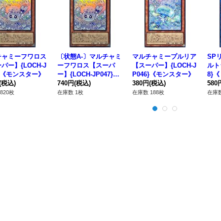
チャミーフワロス
〔状態A-〕マルチャミ
マルチャミープルリア
SP
パー】{LOCH-J
ーフワロス【スーパ
【スーパー】{LOCH-J
ルトラ
7}《モンスター》
ー】{LOCH-JP047}
P046}《モンスター》
8}
(税込)
《モンスター》
740円
(税込)
380円
(税込)
580
820枚
在庫数 1枚
在庫数 188枚
在庫数