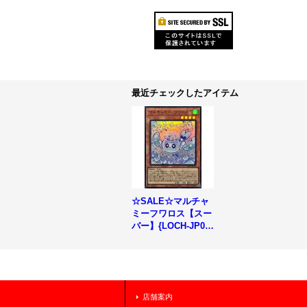
最近チェックしたアイテム
☆SALE☆マルチャ
ミーフワロス【スー
パー】{LOCH-JP04
7}《モンスター》
店舗案内