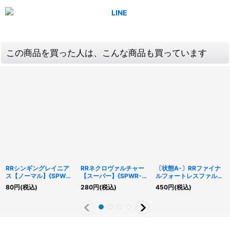
この商品を買った人は、こんな商品も買っています
RRシンギングレイニア
RRネクロヴァルチャー
〔状態A-〕RRファイナ
ス【ノーマル】{SPWR-
【スーパー】{SPWR-
ルフォートレスファルコ
JP018}《モンスター》
JP014}《モンスター》
ン【コレクターズ】
80
円
(税込)
280
円
(税込)
450
円
(税込)
{CP17-JP015}《エクシ
ーズ》