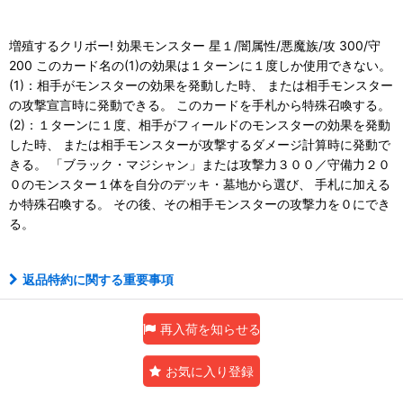
増殖するクリボー! 効果モンスター 星１/闇属性/悪魔族/攻 300/守
200 このカード名の(1)の効果は１ターンに１度しか使用できない。
(1)：相手がモンスターの効果を発動した時、 または相手モンスター
の攻撃宣言時に発動できる。 このカードを手札から特殊召喚する。
(2)：１ターンに１度、相手がフィールドのモンスターの効果を発動
した時、 または相手モンスターが攻撃するダメージ計算時に発動で
きる。 「ブラック・マジシャン」または攻撃力３００／守備力２０
０のモンスター１体を自分のデッキ・墓地から選び、 手札に加える
か特殊召喚する。 その後、その相手モンスターの攻撃力を０にでき
る。
返品特約に関する重要事項
再入荷を知らせる
お気に入り登録