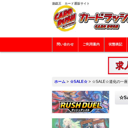
遊戯王 カード通販サイト
問い合わせ
ご利用案内
状態表記
ホーム
>
☆SALE☆
>
☆SALE☆道化の一座
☆S