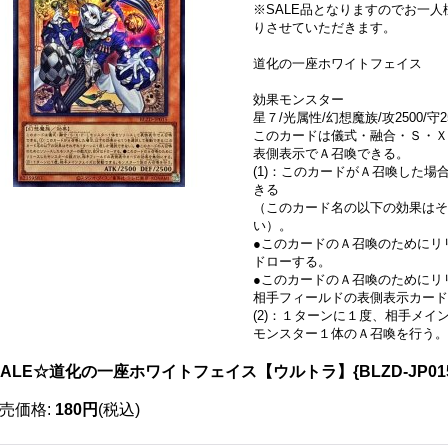
※SALE品となりますのでお一
りさせていただきます。
道化の一座ホワイトフェイス
効果モンスター
星７/光属性/幻想魔族/攻2500/守2
このカードは儀式・融合・Ｓ・Ｘ
表側表示でＡ召喚できる。
(1)：このカードがＡ召喚した
きる
（このカード名の以下の効果はそ
い）。
●このカードのＡ召喚のためにリ
ドローする。
●このカードのＡ召喚のためにリ
相手フィールドの表側表示カード
(2)：１ターンに１度、相手メイ
モンスター１体のＡ召喚を行う。
SALE☆道化の一座ホワイトフェイス【ウルトラ】{BLZD-JP0
売価格
:
180円
(税込)