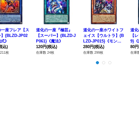
の一座フレア【ス
道化の一座『極芸』
道化の一座ホワイトフ
道化
{BLZD-JP02
【スーパー】{BLZD-J
ェイス【ウルトラ】{B
【レア
儀式》
P061}《魔法》
LZD-JP015}《モンス
9}
税込)
120円
(税込)
ター》
280円
(税込)
80円
211枚
在庫数 24枚
在庫数 299枚
在庫数