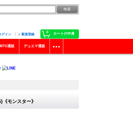
0
カートの中身
ログイン
新規登録
MTG通販
デュエマ通販
5}《モンスター》