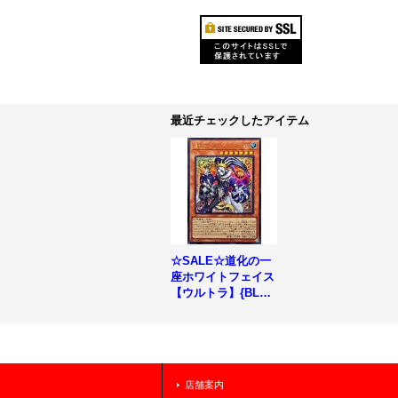
最近チェックしたアイテム
☆SALE☆道化の一
座ホワイトフェイス
【ウルトラ】{BLZD
-JP015}《モンスタ
ー》
店舗案内