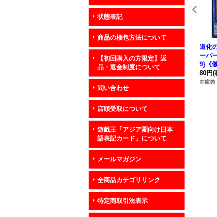
状態表記
商品の梱包方法について
道化
ーパー】
【初回購入の方限定】返
9}《
品・返金制度について
80円
(
在庫数 
問い合わせ
店頭受取について
遊戯王「アジア圏向け日本
語表記カード」について
メールマガジン
全商品カテゴリリンク
特定商取引法表示