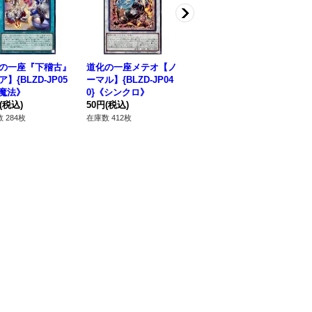
の一座『下稽古』
道化の一座メテオ【ノ
道化の一座『怪演』
道
】{BLZD-JP05
ーマル】{BLZD-JP04
【ノーマル】{BLZD-J
【ノ
《魔法》
0}《シンクロ》
P073}《罠》
P
(税込)
50円
(税込)
50円
(税込)
80
 284枚
在庫数 412枚
在庫数 426枚
在庫