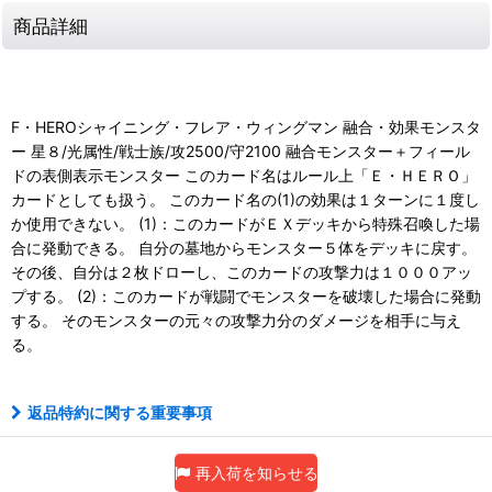
商品詳細
F・HEROシャイニング・フレア・ウィングマン 融合・効果モンスタ
ー 星８/光属性/戦士族/攻2500/守2100 融合モンスター＋フィール
ドの表側表示モンスター このカード名はルール上「Ｅ・ＨＥＲＯ」
カードとしても扱う。 このカード名の(1)の効果は１ターンに１度し
か使用できない。 (1)：このカードがＥＸデッキから特殊召喚した場
合に発動できる。 自分の墓地からモンスター５体をデッキに戻す。
その後、自分は２枚ドローし、このカードの攻撃力は１０００アッ
プする。 (2)：このカードが戦闘でモンスターを破壊した場合に発動
する。 そのモンスターの元々の攻撃力分のダメージを相手に与え
る。
返品特約に関する重要事項
再入荷を知らせる