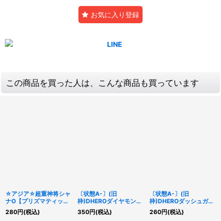
お気に入り登録
この商品を買った人は、こんな商品も買っています
☆アジア☆超重神将シャ
〔状態A-〕(旧
〔状態A-〕(旧
ナO【プリズマティック
枠)DHEROダイヤモンド
枠)DHEROダッシュガイ
シークレット】{アジア
ガイ【ウルトラ】
【ウルトラ】{LPG2-
280
円
(税込)
350
円
(税込)
260
円
(税込)
CYAC-JP040}《シンク
{LPG2-JP021}《モンス
JP025}《モンスター》