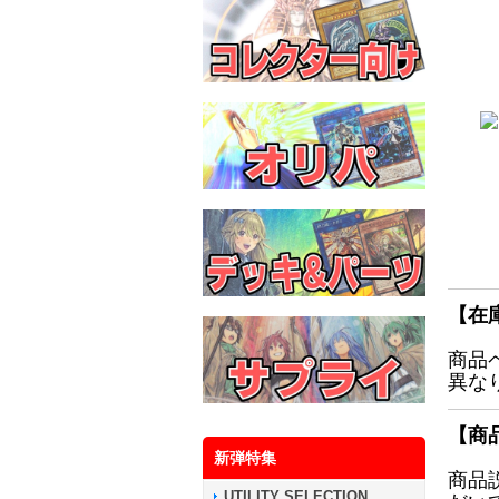
【在
商品
異な
【商
新弾特集
商品
UTILITY SELECTION