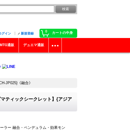
0
カートの中身
ログイン
新規登録
MTG通販
デュエマ通販
JP025}《融合》
ズマティックシークレット】{アジア
ーラー 融合・ペンデュラム・効果モン