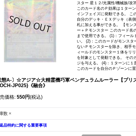
スター 星１２/光属性/機械族/攻3
このカード名のＰ効果は１ターンに
インフェイズに発動できる。 こ
自分のデッキ・ＥＸデッキ（表側
札に加える事ができる。 【モン
ー＋Ｐモンスター このカード名の
まで使用できる。 (1)：フィー
い。 (2)：このカードがモンス
ないＰモンスターを除き、相手モン
ィールドのモンスター１体をリリ
を対象として発動できる。 その
ジを与える。 (4)：１ターンに
このカードを自分のＰゾーンに置
状態A-〕☆アジア☆大精霊機巧軍ペンデュラムルーラー【プリ
OCH-JP025}《融合》
売価格
:
550円
(税込)
庫数 ×
返品特約に関する重要事項