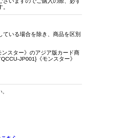
ございますのでご購入の際、必ず
す。
している場合を除き、商品を区別
}《モンスター》のアジア版カード商
CU-JP001}《モンスター》
い。