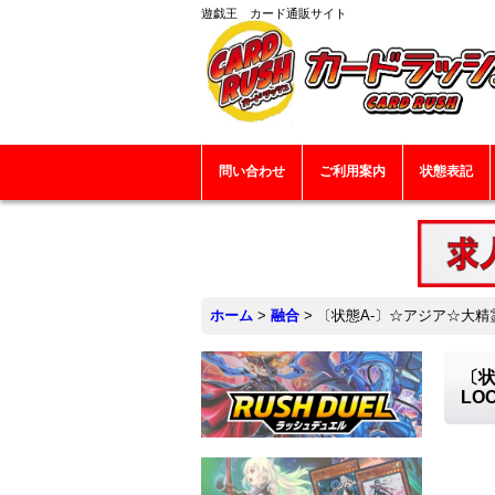
遊戯王 カード通販サイト
問い合わせ
ご利用案内
状態表記
ホーム
>
融合
>
〔状態A-〕☆アジア☆大精
〔状
LO