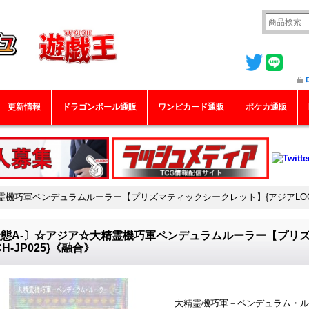
更新情報
ドラゴンボール通販
ワンピカード通販
ポケカ通販
霊機巧軍ペンデュラムルーラー【プリズマティックシークレット】{アジアLOCH-
態A-〕☆アジア☆大精霊機巧軍ペンデュラムルーラー【プリ
CH-JP025}《融合》
大精霊機巧軍－ペンデュラム・ル