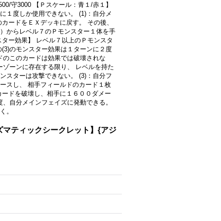
500/守3000 【Ｐスケール：青１/赤１】
１度しか使用できない。 (1)：自分メ
のカードをＥＸデッキに戻す。 その後、
）からレベル７のＰモンスター１体を手
スター効果】 レベル７以上のＰモンスタ
(3)のモンスター効果は１ターンに２度
ルドのこのカードは効果では破壊されな
ターゾーンに存在する限り、 レベルを持た
スターは攻撃できない。 (3)：自分フ
ースし、 相手フィールドのカード１枚
カードを破壊し、相手に１６００ダメー
１度、自分メインフェイズに発動できる。
く。
ズマティックシークレット】{アジ