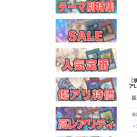
〔
アL
販
在