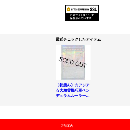
最近チェックしたアイテム
〔状態A-〕☆アジア
☆大精霊機巧軍ペン
デュラムルーラー
【プリズマティック
シークレット】{ア
ジアLOCH-JP025}
《融合》
店舗案内