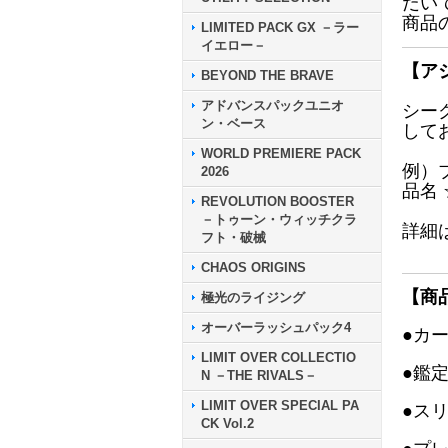
だい
商品
LIMITED PACK GX －ラー
イエロー－
【ア
BEYOND THE BRAVE
アドバンスパックユニオ
シー
ン・ベース
して
WORLD PREMIERE PACK
例）
2026
品名
REVOLUTION BOOSTER
－トゥーン・ウィッチクラ
詳細
フト・破械
CHAOS ORIGINS
【商
極光のライジング
オーバーラッシュパック4
●カ
LIMIT OVER COLLECTIO
●鑑
N －THE RIVALS－
LIMIT OVER SPECIAL PA
●ス
CK Vol.2