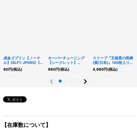
成金ゴブリン【ノーマ
オーバーチューニング
スリーブ『五稜星の呪縛
ル】{SLF1-JP095}《魔
【シークレット】
(紫/日本)』100枚入り
法》
{26PP-JP009}《魔
【-】{-}《スリーブ》
80
円
(税込)
880
円
(税込)
4,980
円
(税込)
法》
【在庫数について】