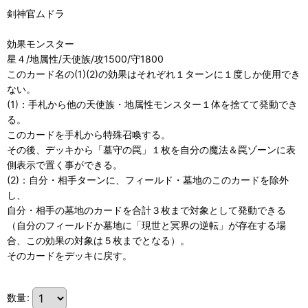
剣神官ムドラ
効果モンスター
星４/地属性/天使族/攻1500/守1800
このカード名の(1)(2)の効果はそれぞれ１ターンに１度しか使用でき
ない。
(1)：手札から他の天使族・地属性モンスター１体を捨てて発動でき
る。
このカードを手札から特殊召喚する。
その後、デッキから「墓守の罠」１枚を自分の魔法＆罠ゾーンに表
側表示で置く事ができる。
(2)：自分・相手ターンに、フィールド・墓地のこのカードを除外
し、
自分・相手の墓地のカードを合計３枚まで対象として発動できる
（自分のフィールドか墓地に「現世と冥界の逆転」が存在する場
合、この効果の対象は５枚までとなる）。
そのカードをデッキに戻す。
数量
: