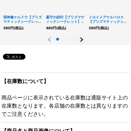
宿神像ケルドウ【プリズ
墓守の刻印【プリズマテ
トロイメアケルベロス
マティックシークレッ
ィックシークレット】
【プリズマティックシー
ト】{LOCR-JP050}
{LOCR-JP069}《魔
クレット】{LOCR-
380
円
(税込)
480
円
(税込)
380
円
(税込)
《モンスター》
法》
JP068}《リンク》
【在庫数について】
商品ページに表示されている在庫数は通販サイト上の
在庫数となります。各店舗の在庫数とは異なりますの
でご注意ください。
【商品名と商品画像について】