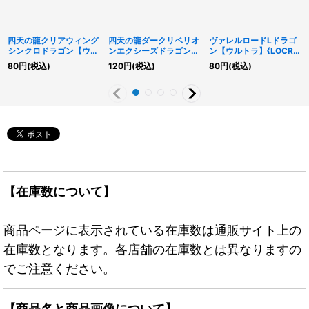
四天の龍クリアウィング
四天の龍ダークリベリオ
ヴァレルロードLドラゴ
シンクロドラゴン【ウル
ンエクシーズドラゴン
ン【ウルトラ】{LOCR-
トラ】{LOCR-JP014}
【ウルトラ】{LOCR-
JP016}《リンク》
80
円
(税込)
120
円
(税込)
80
円
(税込)
《シンクロ》
JP015}《エクシーズ》
【在庫数について】
商品ページに表示されている在庫数は通販サイト上の
在庫数となります。各店舗の在庫数とは異なりますの
でご注意ください。
【商品名と商品画像について】