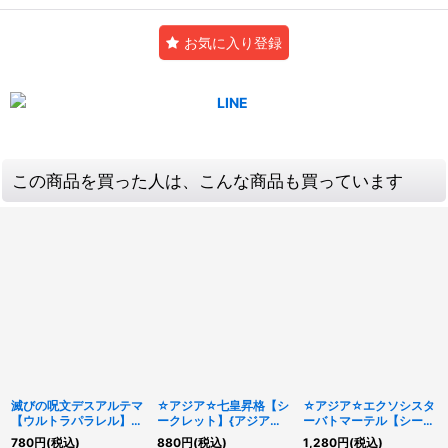
お気に入り登録
この商品を買った人は、こんな商品も買っています
滅びの呪文デスアルテマ
☆アジア☆七皇昇格【シ
☆アジア☆エクソシスタ
【ウルトラパラレル】
ークレット】{アジア
ーバトマーテル【シーク
{20AP-JP002}《魔
BETB-JPS12}《魔法》
レット】{アジアBPRO-
780
円
(税込)
880
円
(税込)
1,280
円
(税込)