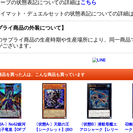
リーブの状態表記についての詳細は
こちら
レイマット・デュエルセットの状態表記についての詳細
プライ商品の外装について】
のサプライ商品の生産時期や生産場所により、同一商品
がございます。
商品を買った人は、こんな商品も買っています
A-〕No62銀河
〔状態A-〕天獄の王
〔状態B〕潜航母艦エ
召喚
光子竜皇【OFプ
【シークレット】{BO
アロシャーク【レリー
ーク