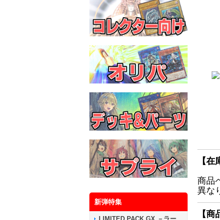
【在
商品
異な
新弾特集
【商
LIMITED PACK GX －ラー