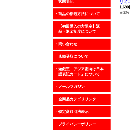
状態表記
リズ
レット
1,69
4}《
在庫数 
商品の梱包方法について
【初回購入の方限定】返
品・返金制度について
問い合わせ
店頭受取について
遊戯王「アジア圏向け日本
語表記カード」について
メールマガジン
全商品カテゴリリンク
特定商取引法表示
プライバシーポリシー