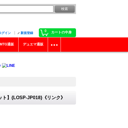
0
カートの中身
ログイン
新規登録
MTG通販
デュエマ通販
{LOSP-JP018}《リンク》