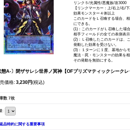
リンク５/光属性/悪魔族/攻3000
【リンクマーカー：上/右上/右/下
効果モンスター４体以上
このカードをＬ召喚する場合、相
にできる。
(1)：このカードがＬ召喚した場
相手フィールドの全ての表側表示
(2)：Ｌ召喚したこのカードは
発動した効果を受けない。
(3)：１ターンに１度、墓地か
魔法・罠・モンスターの効果を相
その発動を無効にする。
状態A-〕閉ザサレシ世界ノ冥神【OFプリズマティックシークレット】
売価格
:
3,230円
(税込)
庫数 7枚
量
:
返品特約に関する重要事項