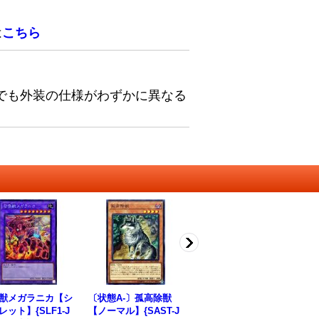
は
こちら
でも外装の仕様がわずかに異なる
獣メガラニカ【シ
〔状態A-〕孤高除獣
〔状態A-〕バージェス
〔
レット】{SLF1-J
【ノーマル】{SAST-J
トマディノミスクス
ぃ