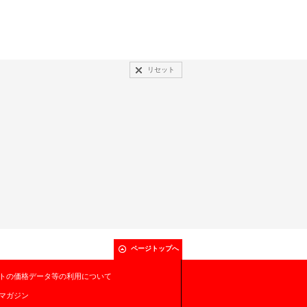
リセット
ページトップへ
トの価格データ等の利用について
マガジン