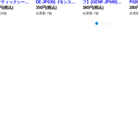
マティックシーク
DE-JP030}《モンスタ
フ】{GENF-JP040}
P0
】{LOSP-JP01
0円
(税込)
ー》
350円
(税込)
《エクシーズ》
380円
(税込)
280
エクシーズ》
26枚
在庫数 7枚
在庫数 7枚
在庫数