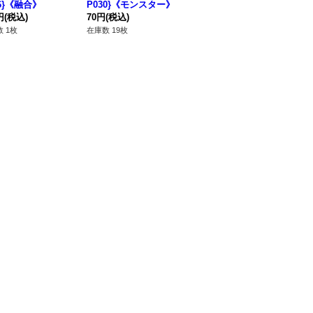
26}《融合》
P030}《モンスター》
【シークレット】{RC
ズ
円
(税込)
70円
(税込)
03-JP046}《罠》
150円
(税込)
ット
93
《
 1枚
在庫数 19枚
在庫数 35枚
在庫