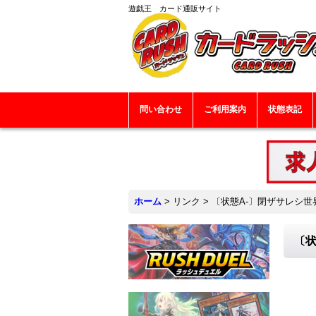
遊戯王 カード通販サイト
問い合わせ
ご利用案内
状態表記
ホーム
>
リンク
>
〔状態A-〕閉ザサレシ世界
〔状