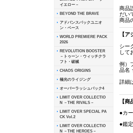
イエロー－
商品
BEYOND THE BRAVE
だい
商品
アドバンスパックユニオ
ン・ベース
【ア
WORLD PREMIERE PACK
2026
シー
REVOLUTION BOOSTER
して
－トゥーン・ウィッチクラ
フト・破械
例）
品名
CHAOS ORIGINS
極光のライジング
詳細
オーバーラッシュパック4
LIMIT OVER COLLECTIO
【商
N －THE RIVALS－
LIMIT OVER SPECIAL PA
●カ
CK Vol.2
●鑑
LIMIT OVER COLLECTIO
N －THE HEROES－