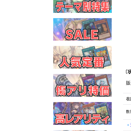
〔
販
在
数