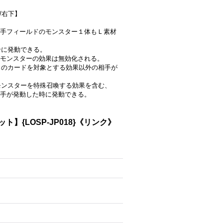
/右下】
手フィールドのモンスター１体もＬ素材
合に発動できる。
モンスターの効果は無効化される。
、このカードを対象とする効果以外の相手が
らモンスターを特殊召喚する効果を含む、
手が発動した時に発動できる。
{LOSP-JP018}《リンク》