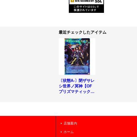
最近チェックしたアイテム
〔状態A-〕閉ザサレ
シ世界ノ冥神【OF
プリズマティックシ
ークレット】{LOSP
-JP018}《リンク》
店舗案内
ホーム