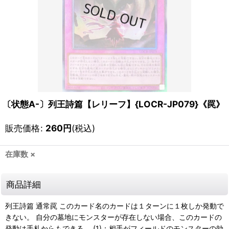
〔状態A-〕列王詩篇【レリーフ】{LOCR-JP079}《罠》
販売価格
:
260
円
(税込)
在庫数 ×
商品詳細
列王詩篇 通常罠 このカード名のカードは１ターンに１枚しか発動で
きない。 自分の墓地にモンスターが存在しない場合、このカードの
発動は手札からもできる。 (1)：相手がフィールドのモンスターの効