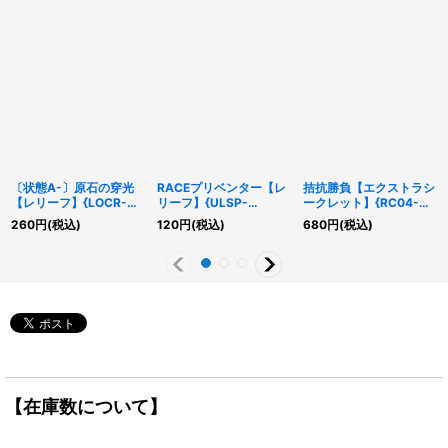
〔状態A-〕原石の穿光
RACEプリベンター【レ
拮抗勝負【エクストラシ
【レリーフ】{LOCR-
リーフ】{ULSP-
ークレット】{RC04-
JP074}《魔法》
JP006}《モンスター》
JP075}《罠》
260
円
(税込)
120
円
(税込)
680
円
(税込)
【在庫数について】