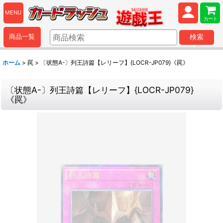
MENU
カート
商品一覧
検索
ホーム
>
罠
>
〔状態A-〕列王詩篇【レリーフ】{LOCR-JP079}《罠》
〔状態A-〕列王詩篇【レリーフ】{LOCR-JP079}
《罠》