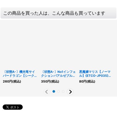
この商品を買った人は、こんな商品も買っています
〔状態A-〕機光竜サイ
〔状態A-〕No1インフェ
悪魔嬢マリス【ノーマ
バードラゴン【シークレ
クションバアルゼブル
ル】{ETCO-JP035}
ット】{LOCR-JP005}
【コレクターズ】
《モンスター》
260
円
(税込)
350
円
(税込)
80
円
(税込)
《モンスター》
{AC03-JP013}《エク
シーズ》