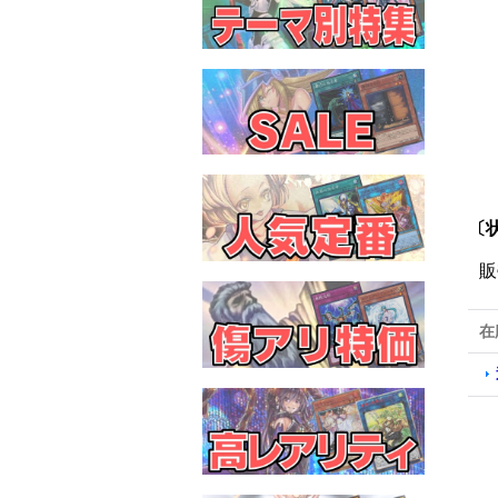
〔
販
在