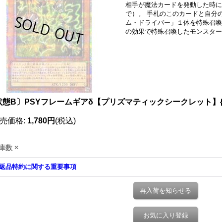
相手が魔法カードを発動した時に
で）。 手札のこのカードと自分
ム・ドライバー」１体を特殊召喚
の効果で特殊召喚したモンスター
状態B〕PSYフレームギアδ【プリズマティックシークレット】{LO
売価格
:
1,780円
(税込)
庫数 ×
返品特約に関する重要事項
再入荷を知らせる
お気に入り登録