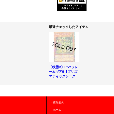
最近チェックしたアイテム
〔状態B〕PSYフレ
ームギアδ【プリズ
マティックシークレ
ット】{LOCR-JP05
3}《モンスター》
店舗案内
ホーム