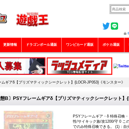
更新情報
ドラゴンボール通販
ワンピカード通販
ポケカ通販
ームギアδ【プリズマティックシークレット】{LOCR-JP053}《モンスター》
態B〕PSYフレームギアδ【プリズマティックシークレット】{LO
PSYフレームギア・δ 特殊召喚
性/サイキック族/攻1200/守 
でのみ特殊召喚できる。 (1)：