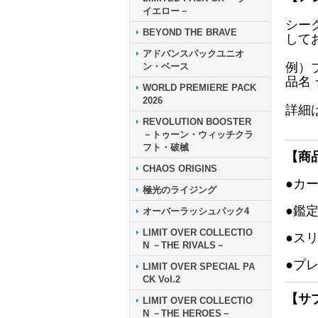
イエロー－
シー
BEYOND THE BRAVE
して
アドバンスパックユニオ
例）
ン・ベース
品名
WORLD PREMIERE PACK
2026
詳細
REVOLUTION BOOSTER
－トゥーン・ウィッチクラ
フト・破械
【商
CHAOS ORIGINS
●カ
極光のライジング
●鑑
オーバーラッシュパック4
LIMIT OVER COLLECTIO
●ス
N －THE RIVALS－
●プ
LIMIT OVER SPECIAL PA
CK Vol.2
【サ
LIMIT OVER COLLECTIO
N －THE HEROES－