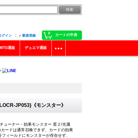
0
カートの中身
ログイン
新規登録
MTG通販
デュエマ通販
CR-JP053}《モンスター》
・チューナー・効果モンスター 星２/光属
0 このカードは通常召喚できず、カードの効果
自分フィールドにモンスターが存在せず、