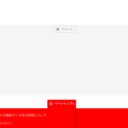
リセット
ページトップへ
トの価格データ等の利用について
マガジン