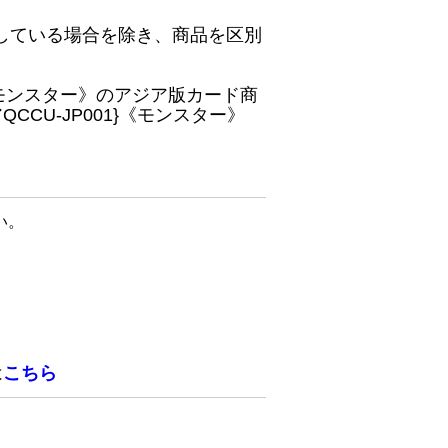
している場合を除き、商品を区別
}《モンスター》のアジア版カード商
CU-JP001}《モンスター》
い。
は
こちら