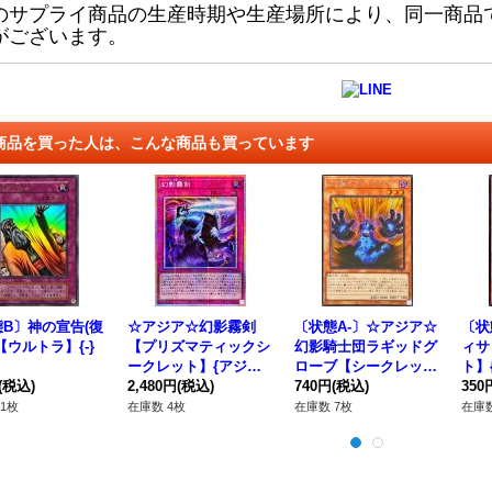
のサプライ商品の生産時期や生産場所により、同一商品
がございます。
商品を買った人は、こんな商品も買っています
B〕神の宣告(復
☆アジア☆幻影霧剣
〔状態A-〕☆アジア☆
〔状
【ウルトラ】{-}
【プリズマティックシ
幻影騎士団ラギッドグ
ィサ
》
ークレット】{アジアC
ローブ【シークレッ
ト】{
(税込)
ORI-JPS14}《罠》
2,480円
(税込)
ト】{アジアCORI-JPS
740円
(税込)
《モ
350
04}《モンスター》
1枚
在庫数 4枚
在庫数 7枚
在庫数