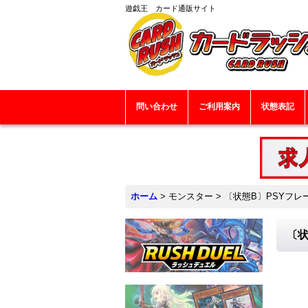
遊戯王 カード通販サイト
問い合わせ
ご利用案内
状態表記
ホーム
>
モンスター
>
〔状態B〕PSYフレ
〔状