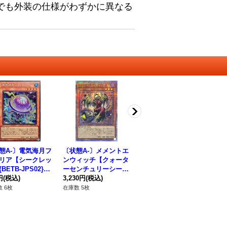
でも外装の仕様がわずかに異なる
態A-〕電気海月フ
〔状態A-〕メメントエ
〔状態A-〕アトランテ
〔
リア【シークレッ
ンウィッチ【クォータ
ィスの妖渦【プリズマ
ィ
BETB-JPS02}
ーセンチュリーシーク
ティックシークレッ
【
ンスター》
円
(税込)
レット】{DBVS-JP00
3,230円
(税込)
ト】{BETB-JP016}
1,880円
(税込)
ーク
83
5}《モンスター》
《モンスター》
P
 6枚
在庫数 5枚
在庫数 4枚
在庫