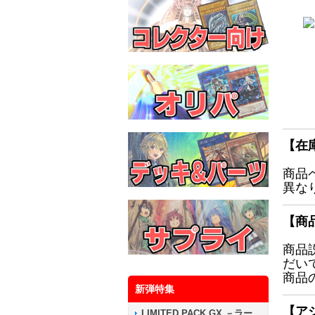
【在
商品
異な
【商
商品
だい
商品
新弾特集
【ア
LIMITED PACK GX －ラー