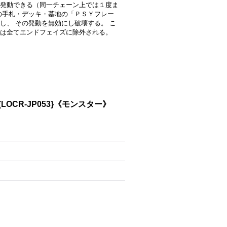
発動できる（同一チェーン上では１度ま
の手札・デッキ・墓地の「ＰＳＹフレー
し、 その発動を無効にし破壊する。 こ
は全てエンドフェイズに除外される。
CR-JP053}《モンスター》