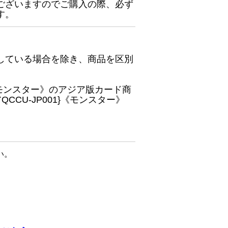
ございますのでご購入の際、必ず
す。
している場合を除き、商品を区別
}《モンスター》のアジア版カード商
CU-JP001}《モンスター》
い。