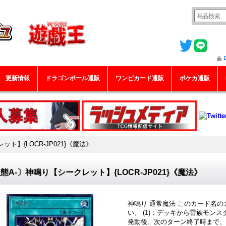
更新情報
ドラゴンボール通販
ワンピカード通販
ポケカ通販
ト】{LOCR-JP021}《魔法》
態A-〕神鳴り【シークレット】{LOCR-JP021}《魔法》
神鳴り 通常魔法 このカード名
い。 (1)：デッキから雷族モン
発動後、次のターン終了時まで、