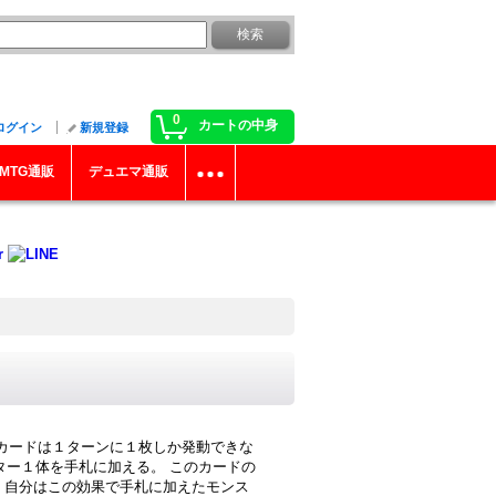
0
カートの中身
ログイン
新規登録
MTG通販
デュエマ通販
のカードは１ターンに１枚しか発動できな
スター１体を手札に加える。 このカードの
 自分はこの効果で手札に加えたモンス