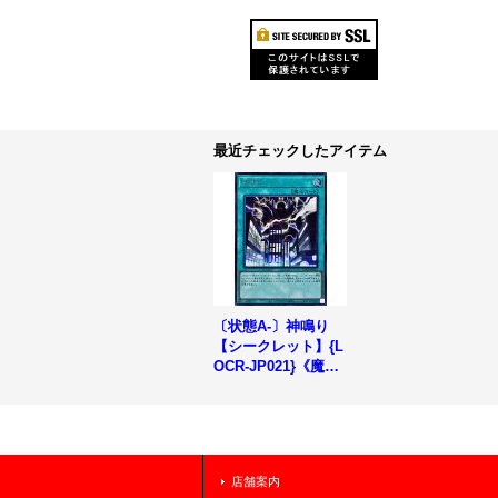
最近チェックしたアイテム
〔状態A-〕神鳴り
【シークレット】{L
OCR-JP021}《魔
法》
店舗案内