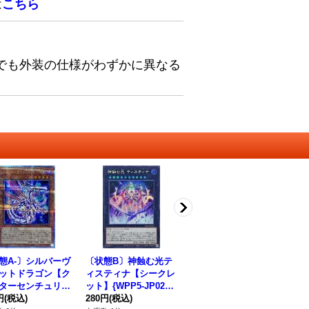
は
こちら
でも外装の仕様がわずかに異なる
態A-〕シルバーヴ
〔状態B〕神蝕む光テ
ティスティナの息吹
テ
ットドラゴン【ク
ィスティナ【シークレ
【レア】{WPP5-JP02
【レ
ターセンチュリー
ット】{WPP5-JP021}
4}《魔法》
5
クレット】{QCC
円
(税込)
《エクシーズ》
280円
(税込)
120円
(税込)
12