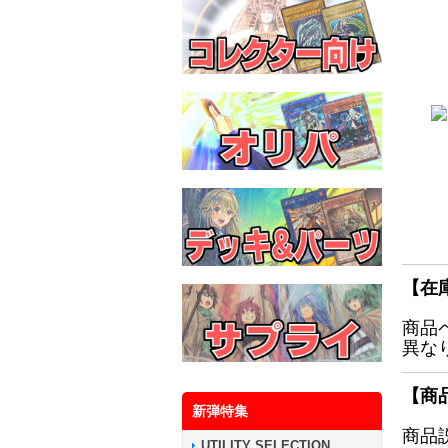
【在
商品
異な
【商
新弾特集
商品
UTILITY SELECTION