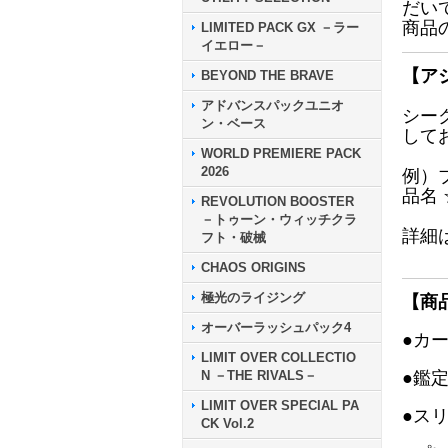
だい
商品
LIMITED PACK GX －ラー
イエロー－
【ア
BEYOND THE BRAVE
アドバンスパックユニオ
シー
ン・ベース
して
WORLD PREMIERE PACK
2026
例）
品名
REVOLUTION BOOSTER
－トゥーン・ウィッチクラ
詳細
フト・破械
CHAOS ORIGINS
極光のライジング
【商
オーバーラッシュパック4
●カ
LIMIT OVER COLLECTIO
N －THE RIVALS－
●鑑
LIMIT OVER SPECIAL PA
●ス
CK Vol.2