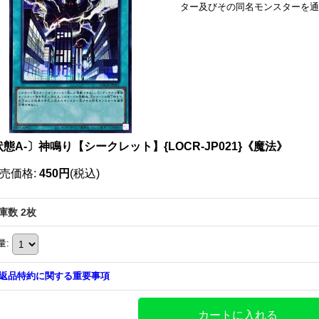
ター及びその同名モンスターを通
態A-〕神鳴り【シークレット】{LOCR-JP021}《魔法》
売価格
:
450円
(税込)
庫数 2枚
量
:
返品特約に関する重要事項