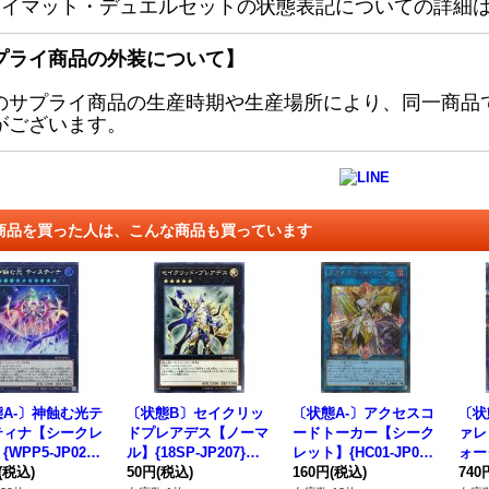
レイマット・デュエルセットの状態表記についての詳細
プライ商品の外装について】
のサプライ商品の生産時期や生産場所により、同一商品
がございます。
商品を買った人は、こんな商品も買っています
A-〕神蝕む光テ
〔状態B〕セイクリッ
〔状態A-〕アクセスコ
〔状
ティナ【シークレ
ドプレアデス【ノーマ
ードトーカー【シーク
ァレ
WPP5-JP021}
ル】{18SP-JP207}
レット】{HC01-JP04
ォー
クシーズ》
(税込)
《エクシーズ》
50円
(税込)
7}《リンク》
160円
(税込)
シー
740