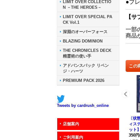
●プ
LIMIT OVER COLLECTIO
N －THE HEROES－
【サ
LIMIT OVER SPECIAL PA
CK Vol.1
一部
深淵のオーバーフォース
商品
BLAZING DOMINION
THE CHRONICLES DECK
精霊術の使い手
アドバンスパック リベン
この
ジ・ハーツ
PREMIUM PACK 2026
Tweets by cardrush_online
〔状態
ィス
店舗案内
ット】{
《エ
350円
ご利用案内