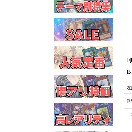
〔状
販
在
数