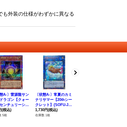
でも外装の仕様がわずかに異なる
態A-〕雷源龍サン
〔状態A-〕常夏のカミ
〔状態A-〕封狼雷坊
〔
ドラゴン【クォー
ナリサマー【20thシー
【20thシークレット】
備
センチュリーシー
クレット】{SOFU-JP
{SAST-JP026}《モン
シ
ット】{QCCP-JP
円
(税込)
049}《リンク》
1,730円
(税込)
スター》
2,530円
(税込)
JP
2,
9}《モンスター》
 5枚
在庫数 1枚
在庫数 6枚
在庫