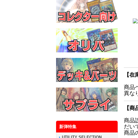
【在
商品
異な
【商
商品
だい
新弾特集
商品
UTILITY SELECTION