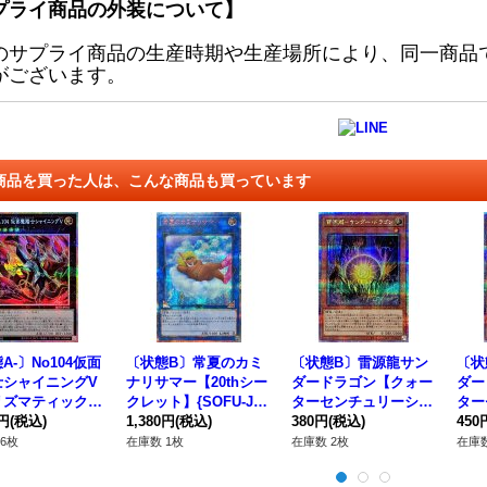
プライ商品の外装について】
のサプライ商品の生産時期や生産場所により、同一商品
がございます。
商品を買った人は、こんな商品も買っています
A-〕No104仮面
〔状態B〕常夏のカミ
〔状態B〕雷源龍サン
〔状
士シャイニングV
ナリサマー【20thシー
ダードラゴン【クォー
ダー
リズマティックシ
クレット】{SOFU-JP
ターセンチュリーシー
ター
ット】{BETB-J
0円
(税込)
049}《リンク》
1,380円
(税込)
クレット】{QCCP-JP
380円
(税込)
クレ
450
2}《エクシーズ》
169}《モンスター》
16
6枚
在庫数 1枚
在庫数 2枚
在庫数