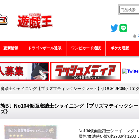
更新情報
ドラゴンボール通販
ワンピカード通販
ポケカ通販
仮面魔踏士シャイニング【プリズマティックシークレット】{LOCR-JP065}《エ
態B〕No104仮面魔踏士シャイニング【プリズマティックシークレ
ーズ》
No104仮面魔踏士シャイニング
属性/魔法使い族/攻2700/守120