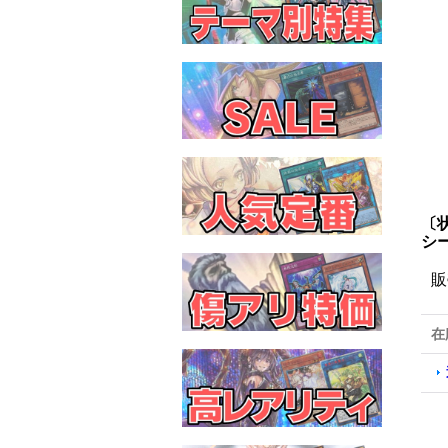
〔
シ
販
在