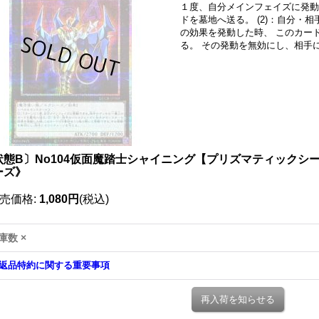
１度、自分メインフェイズに発動
ドを墓地へ送る。 (2)：自分・
の効果を発動した時、 このカー
る。 その発動を無効にし、相手
状態B〕No104仮面魔踏士シャイニング【プリズマティックシークレ
ーズ》
売価格
:
1,080円
(税込)
庫数 ×
返品特約に関する重要事項
再入荷を知らせる