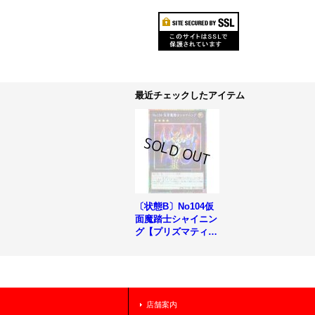
最近チェックしたアイテム
〔状態B〕No104仮
面魔踏士シャイニン
グ【プリズマティッ
クシークレット】{L
OCR-JP065}《エク
シーズ》
店舗案内