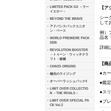
LIMITED PACK GX －ラー
【ア
イエロー－
シー
BEYOND THE BRAVE
して
アドバンスパックユニオ
ン・ベース
例）
品名
WORLD PREMIERE PACK
2026
詳細
REVOLUTION BOOSTER
－トゥーン・ウィッチクラ
フト・破械
【商
CHAOS ORIGINS
●カ
極光のライジング
オーバーラッシュパック4
●鑑
LIMIT OVER COLLECTIO
●ス
N －THE RIVALS－
LIMIT OVER SPECIAL PA
●プ
CK Vol.2