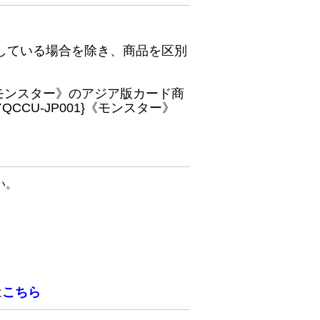
している場合を除き、商品を区別
}《モンスター》のアジア版カード商
CU-JP001}《モンスター》
い。
は
こちら