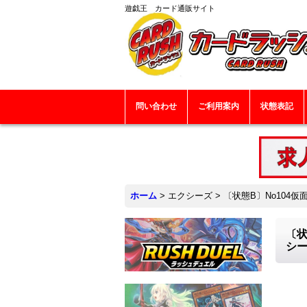
遊戯王 カード通販サイト
問い合わせ
ご利用案内
状態表記
ホーム
>
エクシーズ
>
〔状態B〕No104
〔状
シ