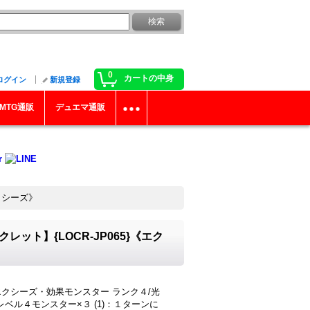
0
カートの中身
ログイン
新規登録
MTG通販
デュエマ通販
クシーズ》
ット】{LOCR-JP065}《エク
 エクシーズ・効果モンスター ランク４/光
0 レベル４モンスター×３ (1)：１ターンに