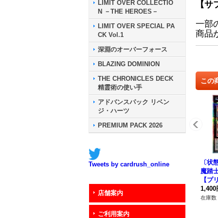
LIMIT OVER COLLECTIO
【サ
N －THE HEROES－
一部
LIMIT OVER SPECIAL PA
商品
CK Vol.1
深淵のオーバーフォース
BLAZING DOMINION
THE CHRONICLES DECK
この
精霊術の使い手
アドバンスパック リベン
ジ・ハーツ
PREMIUM PACK 2026
〔状態
Tweets by cardrush_online
魔踏
【プ
ークレ
1,40
店舗案内
P04
在庫数 
ご利用案内