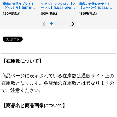
魔救の奇跡ラプタイト
ジェットシンクロン【ノ
魔救の奇跡レオナイト
【ウルトラ】{BETB-
ーマル】{SD48-JP013}
【スーパー】{DBSS-
JPS10}《シンクロ》
《モンスター》
JP007}《シンクロ》
120
円
(税込)
80
円
(税込)
180
円
(税込)
【在庫数について】
商品ページに表示されている在庫数は通販サイト上の
在庫数となります。各店舗の在庫数とは異なりますの
でご注意ください。
【商品名と商品画像について】