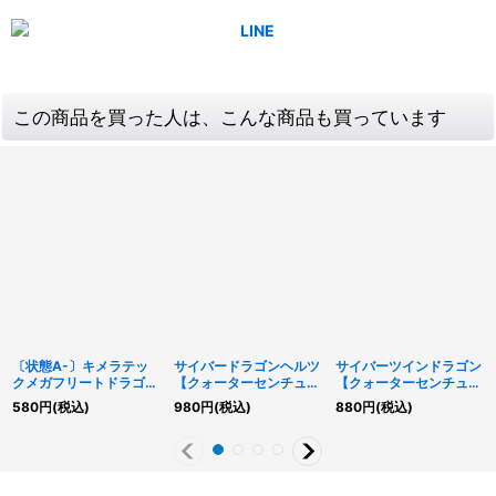
この商品を買った人は、こんな商品も買っています
〔状態A-〕キメラテッ
サイバードラゴンヘルツ
サイバーツインドラゴン
クメガフリートドラゴン
【クォーターセンチュリ
【クォーターセンチュリ
【クォーターセンチュリ
ーシークレット】
ーシークレット】
580
円
(税込)
980
円
(税込)
880
円
(税込)
ーシークレット】
{QCCP-JP017}《モン
{QCCP-JP020}《融
{QCCP-JP024}《融
スター》
合》
合》