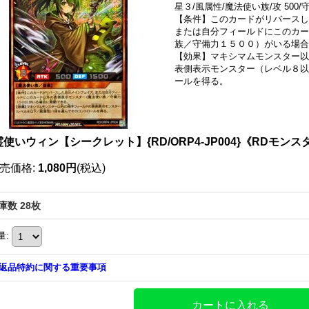
星３/風属性/魔法使い族/攻 500/守
【条件】このカードがリバース
または自分フィールドにこのカー
族／守備力１５００）がいる場
【効果】マキシマムモンスター以
表側表示モンスター（レベル８以
ールを得る。
使いウィン【シークレット】{RD/ORP4-JP004}《RDモンス
売価格
:
1,080円
(税込)
庫数 28枚
量
:
返品特約に関する重要事項