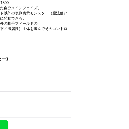
1500
した自分メインフェイズ、
ド以外の表側表示モンスター（魔法使い
合に発動できる。
外の相手フィールドの
下／風属性）１体を選んでそのコントロ
ター》