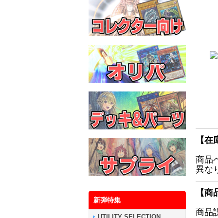
【在
商品
異な
【商
新弾特集
商品
UTILITY SELECTION