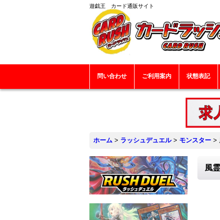
遊戯王 カード通販サイト
問い合わせ
ご利用案内
状態表記
ホーム
>
ラッシュデュエル
>
モンスター
>
風霊