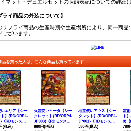
レイマット・デュエルセットの状態表記についての詳細
プライ商品の外装について】
のサプライ商品の生産時期や生産場所により、同一商品
がございます。
商品を買った人は、こんな商品も買っています
使いエリア【シー
火霊使いヒータ【シー
地霊使いアウス【シー
霊術
ト】{RD/ORP4-
クレット】{RD/ORP4-
クレット】{RD/ORP4-
ト】{
02}《RDモンスタ
JP003}《RDモンスタ
JP001}《RDモンスタ
8}
0円
(税込)
ー》
880円
(税込)
ー》
580円
(税込)
780