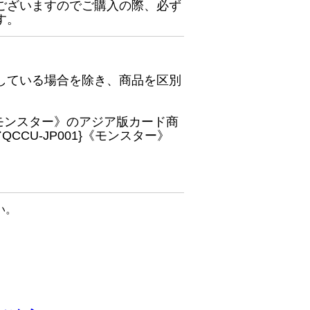
ございますのでご購入の際、必ず
す。
している場合を除き、商品を区別
}《モンスター》のアジア版カード商
CU-JP001}《モンスター》
い。