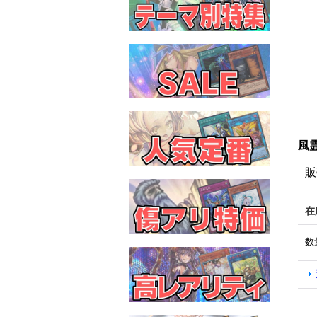
風霊
販
在
数