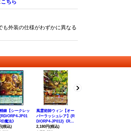
は
こちら
でも外装の仕様がわずかに異なる
精錬【シークレッ
風霊術師ウィン【オー
霊術集結【シークレッ
火
RD/ORP4-JP01
バーラッシュレア】{R
ト】{RD/ORP4-JP01
バ
《RD魔法》
D/ORP4-JP012}《RD
7}《RD魔法》
D/
円
(税込)
モンスター》
2,180円
(税込)
580円
(税込)
モ
98