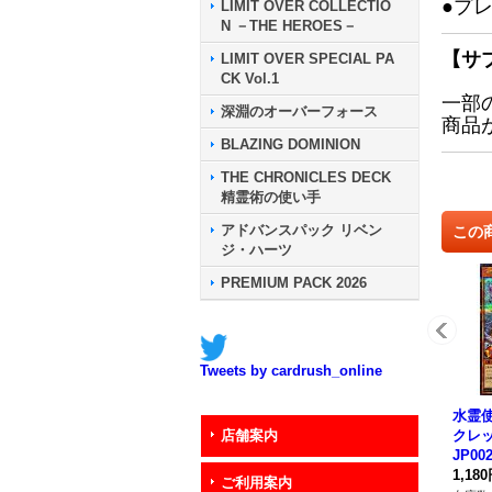
●プ
LIMIT OVER COLLECTIO
N －THE HEROES－
【サ
LIMIT OVER SPECIAL PA
CK Vol.1
一部
深淵のオーバーフォース
商品
BLAZING DOMINION
THE CHRONICLES DECK
精霊術の使い手
アドバンスパック リベン
この
ジ・ハーツ
PREMIUM PACK 2026
Tweets by cardrush_online
水霊
クレッ
店舗案内
JP0
ー》
1,18
ご利用案内