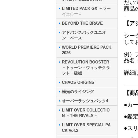
だい
商品
LIMITED PACK GX －ラー
イエロー－
【ア
BEYOND THE BRAVE
アドバンスパックユニオ
シー
ン・ベース
して
WORLD PREMIERE PACK
2026
例）
品名
REVOLUTION BOOSTER
－トゥーン・ウィッチクラ
詳細
フト・破械
CHAOS ORIGINS
極光のライジング
【商
オーバーラッシュパック4
●カ
LIMIT OVER COLLECTIO
N －THE RIVALS－
●鑑
LIMIT OVER SPECIAL PA
●ス
CK Vol.2