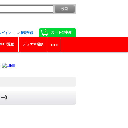
0
カートの中身
ログイン
新規登録
MTG通販
デュエマ通販
ター》