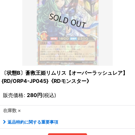
〔状態B〕蒼救王姫リムリス【オーバーラッシュレア】
{RD/ORP4-JP045}《RDモンスター》
販売価格
:
280
円
(税込)
在庫数 ×
返品特約に関する重要事項