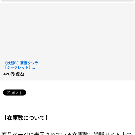
〔状態B〕要塞クジラ
【シークレット】
{RD/KP24-JP041}
420
円
(税込)
《RDリチュアル》
【在庫数について】
商品ページに表示されている在庫数は通販サイト上の