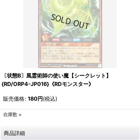
〔状態B〕風霊術師の使い魔【シークレット】
{RD/ORP4-JP016}《RDモンスター》
販売価格
:
180
円
(税込)
在庫数 ×
商品詳細