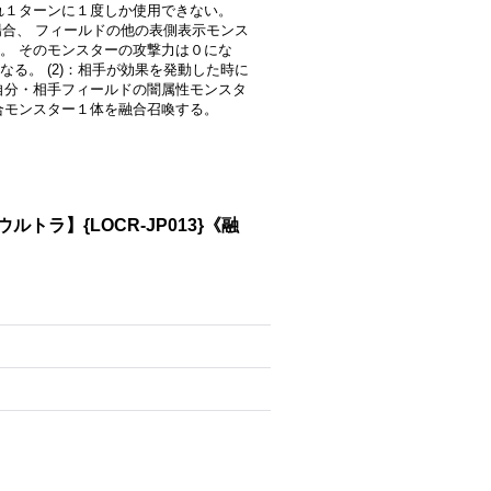
れぞれ１ターンに１度しか使用できない。
場合、 フィールドの他の表側表示モンス
。 そのモンスターの攻撃力は０にな
る。 (2)：相手が効果を発動した時に
自分・相手フィールドの闇属性モンスタ
合モンスター１体を融合召喚する。
ラ】{LOCR-JP013}《融