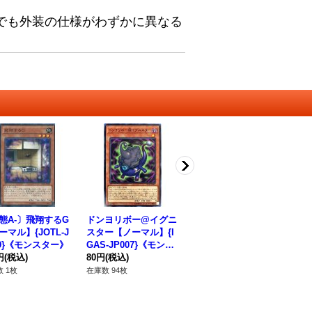
でも外装の仕様がわずかに異なる
態A-〕飛翔するG
ドンヨリボー@イグニ
果たしAi【ノーマル】
A
ーマル】{JOTL-J
スター【ノーマル】{I
{LIOV-JP076}《罠》
O-
39}《モンスター》
GAS-JP007}《モンス
80円
(税込)
80
円
(税込)
ター》
80円
(税込)
在庫数 39枚
在庫
 1枚
在庫数 94枚