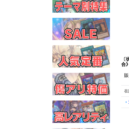
〔
合
販
在