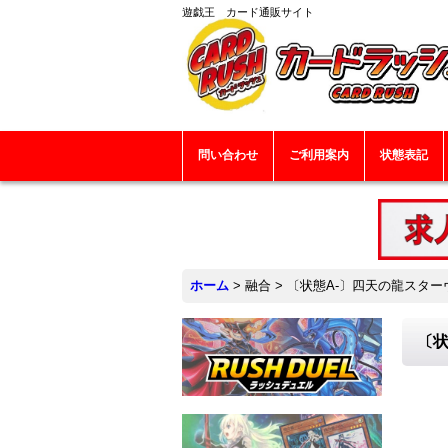
遊戯王 カード通販サイト
問い合わせ
ご利用案内
状態表記
ホーム
>
融合
>
〔状態A-〕四天の龍スターヴ
〔状