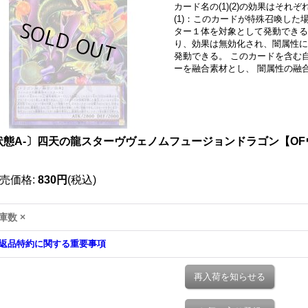
カード名の(1)(2)の効果はそ
(1)：このカードが特殊召喚した
ター１体を対象として発動できる
り、効果は無効化され、闇属性にな
発動できる。 このカードを含む
ーを融合素材とし、 闇属性の融
状態A-〕四天の龍スターヴヴェノムフュージョンドラゴン【OFウルト
》
売価格
:
830円
(税込)
庫数 ×
返品特約に関する重要事項
再入荷を知らせる