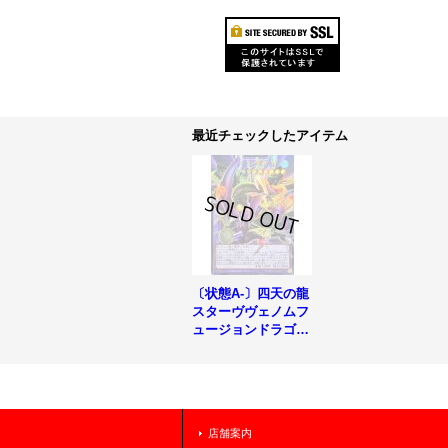
最近チェックしたアイテム
〔状態A-〕四天の龍
スターヴヴェノムフ
ュージョンドラゴン
【OFウルトラ】{LO
CR-JP013}《融合》
店舗案内