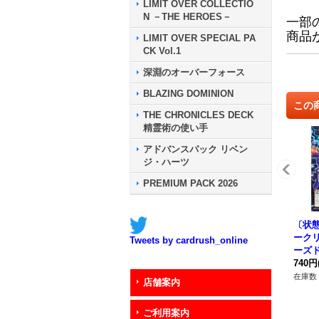
LIMIT OVER COLLECTIO
N －THE HEROES－
一部
商品
LIMIT OVER SPECIAL PA
CK Vol.1
深淵のオーバーフォース
BLAZING DOMINION
この
THE CHRONICLES DECK
精霊術の使い手
アドバンスパック リベン
ジ・ハーツ
PREMIUM PACK 2026
〔状態
ーク
Tweets by cardrush_online
ーズ
ルトラ
740円
5}《
在庫数 
店舗案内
ご利用案内