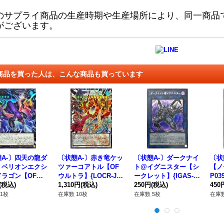
のサプライ商品の生産時期や生産場所により、同一商品
がございます。
商品を買った人は、こんな商品も買っています
A-〕四天の龍ダ
〔状態A-〕赤き竜ケッ
〔状態A-〕ダークナイ
〔状
リベリオンエクシ
ツァーコアトル【OF
ト@イグニスター【シ
【ノ
ドラゴン【OFウ
ウルトラ】{LOCR-JP
ークレット】{IGAS-J
P0
】{LOCR-JP01
(税込)
007}《シンクロ》
1,310円
(税込)
P045}《リンク》
250円
(税込)
450
エクシーズ》
1枚
在庫数 10枚
在庫数 5枚
在庫数