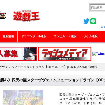
更新情報
ドラゴンボール通販
ワンピカード通販
ポケカ通販
ヴェノムフュージョンドラゴン【OFウルトラ】{LOCR-JP013}《融合》
態A-〕四天の龍スターヴヴェノムフュージョンドラゴン【OFウルト
四天の龍スターヴ・ヴェノム・フ
スター 星８/闇属性/ドラゴン族/攻
ター×２ このカード名はルール