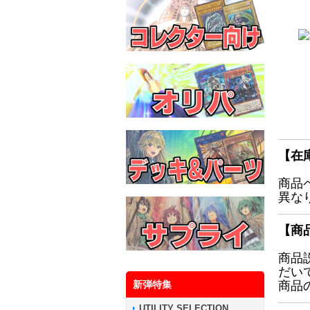
【在
商品
異な
【商
商品
だい
新弾特集
商品
UTILITY SELECTION