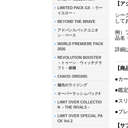
【ア
LIMITED PACK GX －ラー
イエロー－
シー
して
BEYOND THE BRAVE
アドバンスパックユニオ
例）
ン・ベース
品名
WORLD PREMIERE PACK
詳細
2026
REVOLUTION BOOSTER
－トゥーン・ウィッチクラ
【商
フト・破械
CHAOS ORIGINS
●カ
極光のライジング
●鑑
オーバーラッシュパック4
●ス
LIMIT OVER COLLECTIO
N －THE RIVALS－
●プ
LIMIT OVER SPECIAL PA
CK Vol.2
【サ