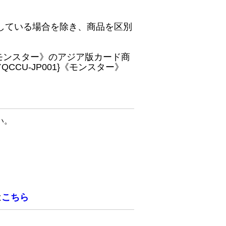
している場合を除き、商品を区別
}《モンスター》のアジア版カード商
CU-JP001}《モンスター》
い。
は
こちら