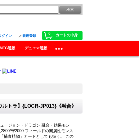
0
カートの中身
ログイン
新規登録
MTG通販
デュエマ通販
ラ】{LOCR-JP013}《融合》
ュージョン・ドラゴン 融合・効果モン
2800/守2000 フィールドの闇属性モンス
上「捕食植物」カードとしても扱う。 この