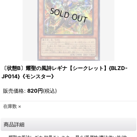
〔状態B〕耀聖の風詩レギナ【シークレット】{BLZD-
JP014}《モンスター》
販売価格
:
820
円
(税込)
在庫数 ×
商品詳細