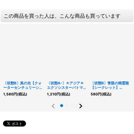
この商品を買った人は、こんな商品も買っています
〔状態B〕真の光【クォ
〔状態A-〕☆アジア☆
〔状態B〕青眼の精霊龍
ーターセンチュリーシー
エクソシスターバトマー
【シークレット】
クレット】{QCCP-
テル【シークレット】
{QCCP-JP010}《シン
1,580
円
(税込)
1,210
円
(税込)
580
円
(税込)
JP014}《罠》
{アジアBPRO-JP066}
クロ》
《魔法》