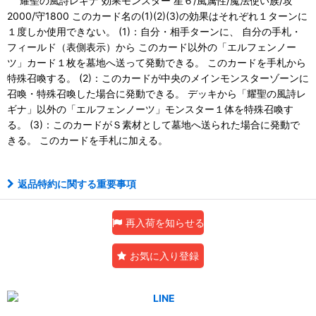
耀聖の風詩レギナ 効果モンスター 星６/風属性/魔法使い族/攻
2000/守1800 このカード名の(1)(2)(3)の効果はそれぞれ１ターンに
１度しか使用できない。 (1)：自分・相手ターンに、 自分の手札・
フィールド（表側表示）から このカード以外の「エルフェンノー
ツ」カード１枚を墓地へ送って発動できる。 このカードを手札から
特殊召喚する。 (2)：このカードが中央のメインモンスターゾーンに
召喚・特殊召喚した場合に発動できる。 デッキから「耀聖の風詩レ
ギナ」以外の「エルフェンノーツ」モンスター１体を特殊召喚す
る。 (3)：このカードがＳ素材として墓地へ送られた場合に発動で
きる。 このカードを手札に加える。
返品特約に関する重要事項
再入荷を知らせる
お気に入り登録