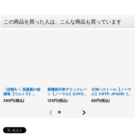
この商品を買った人は、こんな商品も買っています
〔状態A-〕黒薔薇の破
重機貨列車デリックレー
古神ハストール【ノーマ
滅竜【ウルトラ】
ン【ノーマル】{LVP2-
ル】{19TP-JP409}《シ
{DOOD-JP039}《シン
JP053}《モンスター》
ンクロ》
260
円
(税込)
120
円
(税込)
80
円
(税込)
クロ》