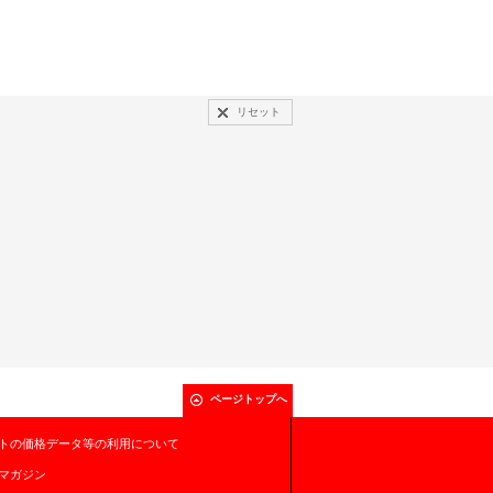
リセット
ページトップへ
トの価格データ等の利用について
マガジン