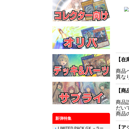
【在
商品
異な
【商
商品
だい
商品
新弾特集
【ア
LIMITED PACK GX －ラー