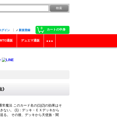
0
カートの中身
ログイン
新規登録
MTG通販
デュエマ通販
法》
魔法 このカード名の(1)(2)の効果はそ
ない。 (1)：デッキ・ＥＸデッキから
送る。 その後、デッキから天使族・闇