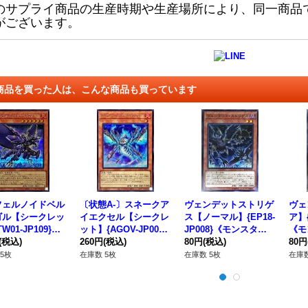
のサプライ商品の生産時期や生産場所により、同一商品
がございます。
商品を買った人は、こんな商品も買っています
フェルノイドベル
〔状態A-〕スネークア
ヴェンデットストリゲ
ヴェ
ゴル【シークレッ
イエクセル【シークレ
ス【ノーマル】{EP18-
ア】{
W01-JP109}
ット】{AGOV-JP007}
JP008}《モンスタ
《モ
ンスター》
(税込)
《モンスター》
260円
(税込)
ー》
80円
(税込)
80円
5枚
在庫数 5枚
在庫数 5枚
在庫数