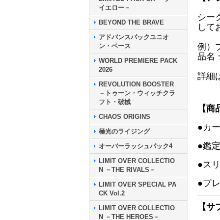
イエロー－
シー
BEYOND THE BRAVE
して
アドバンスパックユニオ
例）
ン・ベース
品名
WORLD PREMIERE PACK
2026
詳細
REVOLUTION BOOSTER
－トゥーン・ウィッチクラ
フト・破械
【商
CHAOS ORIGINS
●カ
極光のライジング
●鑑
オーバーラッシュパック4
LIMIT OVER COLLECTIO
●ス
N －THE RIVALS－
●プ
LIMIT OVER SPECIAL PA
CK Vol.2
【サ
LIMIT OVER COLLECTIO
N －THE HEROES－