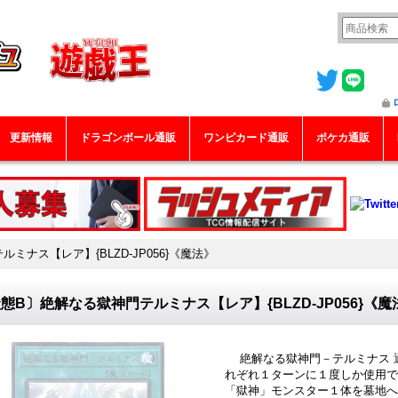
更新情報
ドラゴンボール通販
ワンピカード通販
ポケカ通販
ミナス【レア】{BLZD-JP056}《魔法》
態B〕絶解なる獄神門テルミナス【レア】{BLZD-JP056}《魔
絶解なる獄神門－テルミナス 通常
れぞれ１ターンに１度しか使用でき
「獄神」モンスター１体を墓地へ