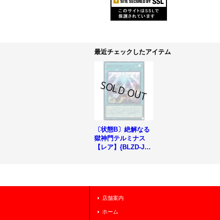
最近チェックしたアイテム
〔状態B〕絶解なる
獄神門テルミナス
【レア】{BLZD-JP0
56}《魔法》
店舗案内
ホーム