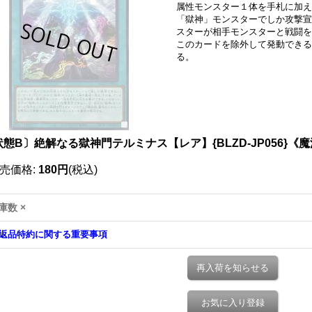
属性モンスター１体を手札に加え
「獄神」モンスターでしか攻撃宣言
スターが相手モンスターと戦闘を
このカードを除外して発動できる
る。
状態B〕絶解なる獄神門テルミナス【レア】{BLZD-JP056}《
売価格
:
180円
(税込)
庫数 ×
返品特約に関する重要事項
再入荷を知らせる
お気に入り登録