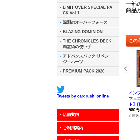
一部
LIMIT OVER SPECIAL PA
商品
CK Vol.1
深淵のオーバーフォース
BLAZING DOMINION
この
THE CHRONICLES DECK
精霊術の使い手
アドバンスパック リベン
ジ・ハーツ
PREMIUM PACK 2026
イン
Tweets by cardrush_online
フェ
ト】{T
《モ
580円
店舗案内
在庫数 
ご利用案内