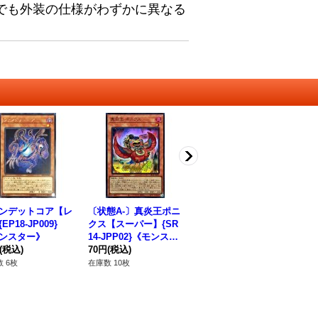
でも外装の仕様がわずかに異なる
ンデットコア【レ
〔状態A-〕真炎王ポニ
〔状態A-〕サイキック
EP18-JP009}
クス【スーパー】{SR
ブロッカー【プリズマ
ンスター》
14-JPP02}《モンスタ
ティックシークレッ
(税込)
ー》
70円
(税込)
ト】{LOCR-JP049}
350円
(税込)
《モンスター》
 6枚
在庫数 10枚
在庫数 1枚