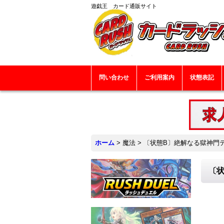
遊戯王 カード通販サイト
問い合わせ
ご利用案内
状態表記
ホーム
>
魔法
>
〔状態B〕絶解なる獄神門テル
〔状