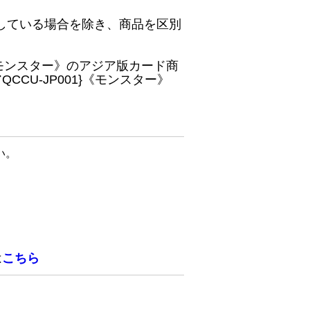
している場合を除き、商品を区別
}《モンスター》のアジア版カード商
CU-JP001}《モンスター》
い。
は
こちら