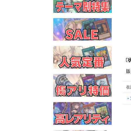
〔
販
在