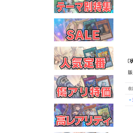
〔
販
在