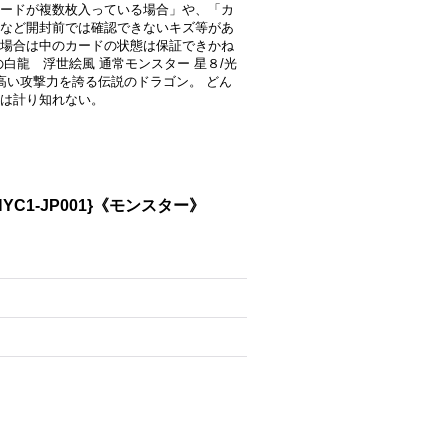
ードが複数枚入っている場合」や、「カ
など開封前では確認できないキズ等があ
場合は中のカードの状態は保証できかね
白龍 浮世絵風 通常モンスター 星８/光
00 高い攻撃力を誇る伝説のドラゴン。 どん
は計り知れない。
1-JP001}《モンスター》