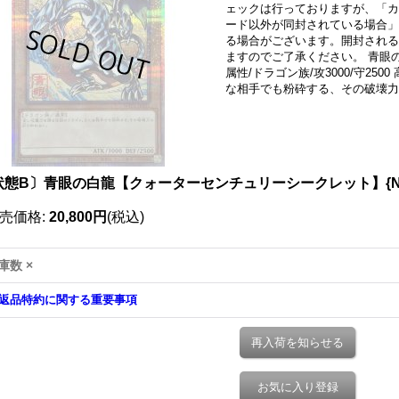
ェックは行っておりますが、「カ
ード以外が同封されている場合」
る場合がございます。開封される
ますのでご了承ください。 青眼の
属性/ドラゴン族/攻3000/守25
な相手でも粉砕する、その破壊力
状態B〕青眼の白龍【クォーターセンチュリーシークレット】{NYC
売価格
:
20,800円
(税込)
庫数 ×
返品特約に関する重要事項
再入荷を知らせる
お気に入り登録