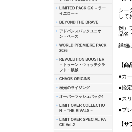
LIMITED PACK GX －ラー
シー
イエロー－
して
BEYOND THE BRAVE
例）
アドバンスパックユニオ
品名
ン・ベース
詳細
WORLD PREMIERE PACK
2026
REVOLUTION BOOSTER
【商
－トゥーン・ウィッチクラ
フト・破械
●カ
CHAOS ORIGINS
●鑑
極光のライジング
オーバーラッシュパック4
●ス
LIMIT OVER COLLECTIO
●プ
N －THE RIVALS－
LIMIT OVER SPECIAL PA
【サ
CK Vol.2