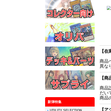
【在
商品
異な
【商
商品
だい
商品
新弾特集
【ア
UTILITY SELECTION