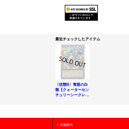
最近チェックしたアイテム
〔状態B〕青眼の白
龍【クォーターセン
チュリーシークレッ
ト】{NYC1-JP001}
《モンスター》
店舗案内