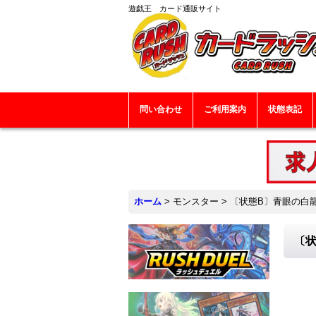
遊戯王 カード通販サイト
問い合わせ
ご利用案内
状態表記
ホーム
>
モンスター
>
〔状態B〕青眼の白龍
〔状