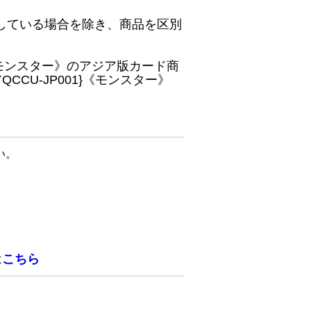
している場合を除き、商品を区別
}《モンスター》のアジア版カード商
CU-JP001}《モンスター》
い。
は
こちら