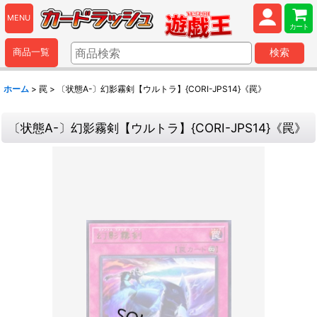
MENU
カート
商品一覧
検索
ホーム
>
罠
>
〔状態A-〕幻影霧剣【ウルトラ】{CORI-JPS14}《罠》
〔状態A-〕幻影霧剣【ウルトラ】{CORI-JPS14}《罠》