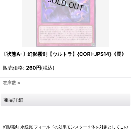
〔状態A-〕幻影霧剣【ウルトラ】{CORI-JPS14}《罠》
販売価格
:
260
円
(税込)
在庫数 ×
商品詳細
幻影霧剣 永続罠 フィールドの効果モンスター１体を対象としてこの