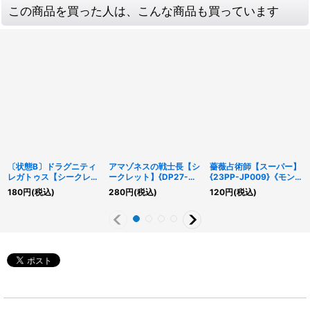
この商品を買った人は、こんな商品も買っています
〔状態B〕ドラグニティ
アマゾネスの戦士長【シ
薔薇占術師【スーパー】
レガトゥス【シークレッ
ークレット】{DP27-
{23PP-JP009}《モン
トパラレル】{TW03-
JP032}《モンスター》
スター》
180
円
(税込)
280
円
(税込)
120
円
(税込)
JP027}《モンスター》