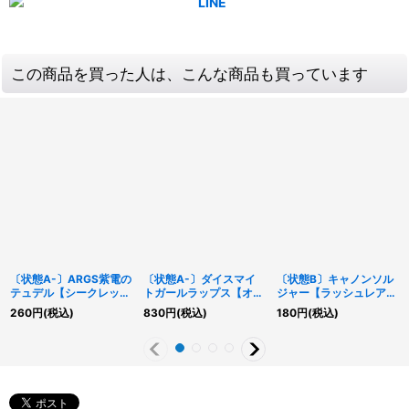
この商品を買った人は、こんな商品も買っています
〔状態A-〕ARGS紫電の
〔状態A-〕ダイスマイ
〔状態B〕キャノンソル
テュデル【シークレッ
トガールラップス【オー
ジャー【ラッシュレア】
ト】{SUDA-JP071}
バーラッシュレア】
{RD/EXT1-JP041}《RD
260
円
(税込)
830
円
(税込)
180
円
(税込)
《罠》
{RD/ORP2-JP067}
モンスター》
《RDモンスター》