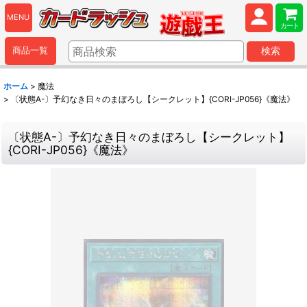
MENU
カート
商品一覧
検索
ホーム
>
魔法
>
〔状態A-〕予幻なき日々のまぼろし【シークレット】{CORI-JP056}《魔法》
〔状態A-〕予幻なき日々のまぼろし【シークレット】
{CORI-JP056}《魔法》