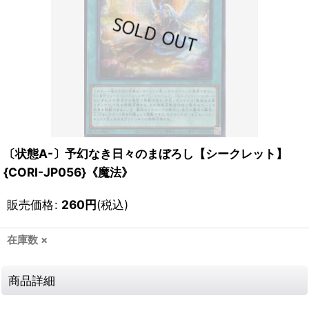
〔状態A-〕予幻なき日々のまぼろし【シークレット】
{CORI-JP056}《魔法》
販売価格
:
260
円
(税込)
在庫数 ×
商品詳細