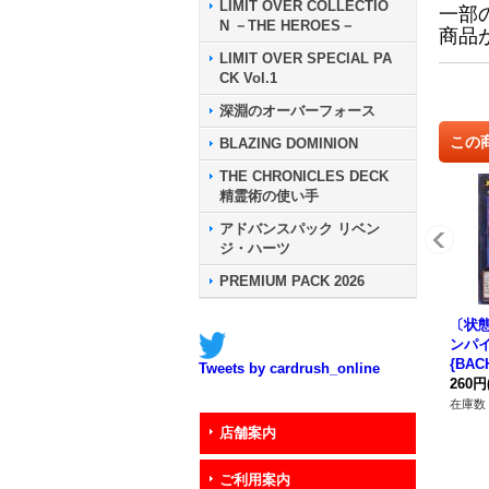
LIMIT OVER COLLECTIO
一部
N －THE HEROES－
商品
LIMIT OVER SPECIAL PA
CK Vol.1
深淵のオーバーフォース
この
BLAZING DOMINION
THE CHRONICLES DECK
精霊術の使い手
アドバンスパック リベン
ジ・ハーツ
PREMIUM PACK 2026
〔状態
ンパ
{BAC
Tweets by cardrush_online
シー
260円
在庫数 
店舗案内
ご利用案内