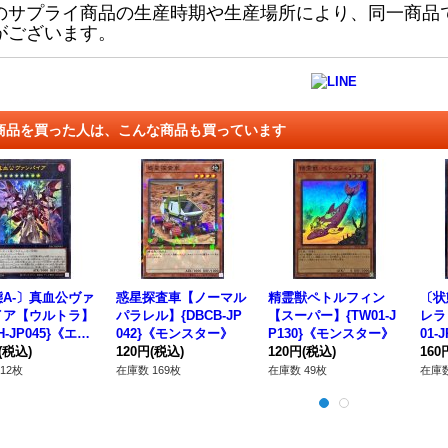
のサプライ商品の生産時期や生産場所により、同一商品
がございます。
商品を買った人は、こんな商品も買っています
A-〕真血公ヴァ
惑星探査車【ノーマル
精霊獣ペトルフィン
〔状
イア【ウルトラ】
パラレル】{DBCB-JP
【スーパー】{TW01-J
レラ
H-JP045}《エク
042}《モンスター》
P130}《モンスター》
01-
ズ》
(税込)
120円
(税込)
120円
(税込)
ー》
160
12枚
在庫数 169枚
在庫数 49枚
在庫数