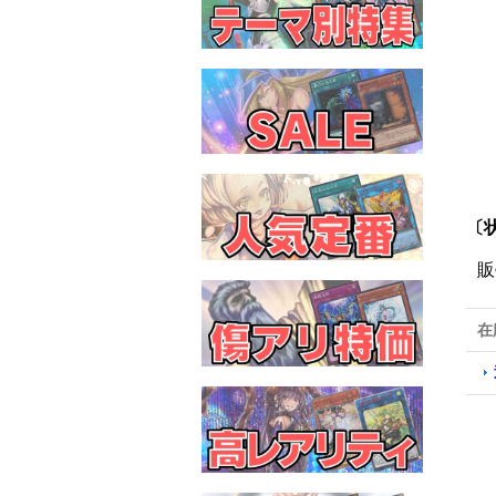
〔状
販
在