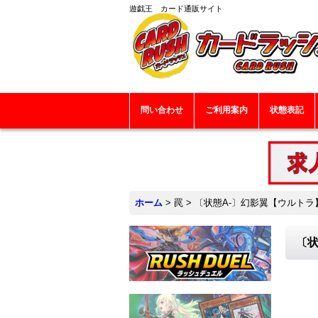
遊戯王 カード通販サイト
問い合わせ
ご利用案内
状態表記
ホーム
>
罠
>
〔状態A-〕幻影翼【ウルトラ】{C
〔状