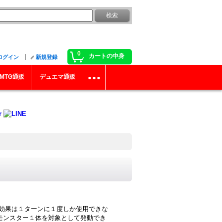
0
カートの中身
ログイン
新規登録
MTG通販
デュエマ通販
)の効果は１ターンに１度しか使用できな
示モンスター１体を対象として発動でき