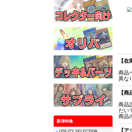
【在
商品
異な
【商
商品
だい
商品
新弾特集
【ア
UTILITY SELECTION