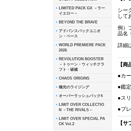
LIMITED PACK GX －ラー
シー
イエロー－
して
BEYOND THE BRAVE
例）
アドバンスパックユニオ
品名
ン・ベース
詳細
WORLD PREMIERE PACK
2026
REVOLUTION BOOSTER
【商
－トゥーン・ウィッチクラ
フト・破械
●カ
CHAOS ORIGINS
●鑑
極光のライジング
オーバーラッシュパック4
●ス
LIMIT OVER COLLECTIO
●プ
N －THE RIVALS－
LIMIT OVER SPECIAL PA
【サ
CK Vol.2