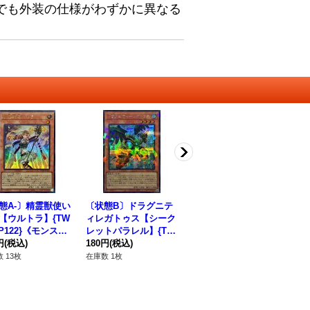
でも外装の仕様がわずかに異なる
態A-〕精霊獣使い
〔状態B〕ドラグニテ
アマゾネスの戦士長
〔
【ウルトラ】{TW
ィレガトゥス【シーク
【シークレット】{DP
滅
JP122}《モンスタ
レットパラレル】{TW
27-JP032}《モンスタ
ク
円
(税込)
03-JP027}《モンスタ
180円
(税込)
ー》
280円
(税込)
OD
2,
ー》
ロ
 13枚
在庫数 1枚
在庫数 3枚
在庫