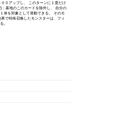
５００アップし、 このターンに１度だけ
2)：墓地のこのカードを除外し、 自分の
１体を対象として発動できる。 そのモ
効果で特殊召喚したモンスターは、フィ
る。