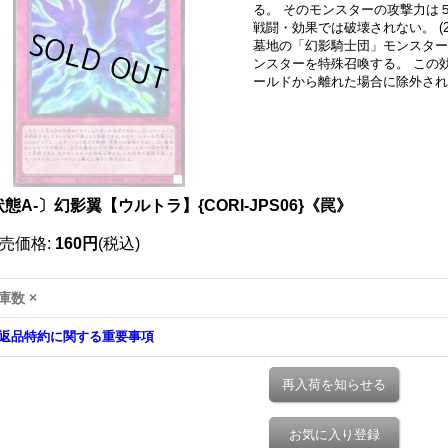
る。 そのモンスターの攻撃力は
戦闘・効果では破壊されない。 (
墓地の「幻影騎士団」モンスター
ンスターを特殊召喚する。 この
ールドから離れた場合に除外され
態A-〕幻影翼【ウルトラ】{CORI-JPS06}《罠》
売価格
:
160円
(税込)
庫数 ×
返品特約に関する重要事項
再入荷を知らせる
お気に入り登録