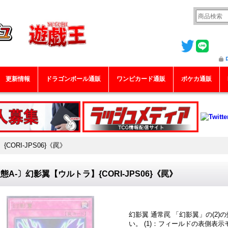
更新情報
ドラゴンボール通販
ワンピカード通販
ポケカ通販
ORI-JPS06}《罠》
態A-〕幻影翼【ウルトラ】{CORI-JPS06}《罠》
幻影翼 通常罠 「幻影翼」の(2
い。 (1)：フィールドの表側表