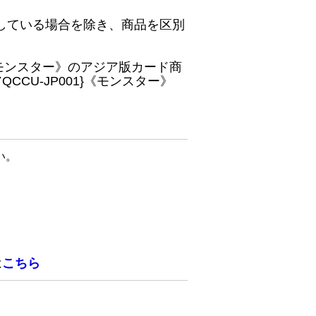
している場合を除き、商品を区別
}《モンスター》のアジア版カード商
CU-JP001}《モンスター》
い。
は
こちら