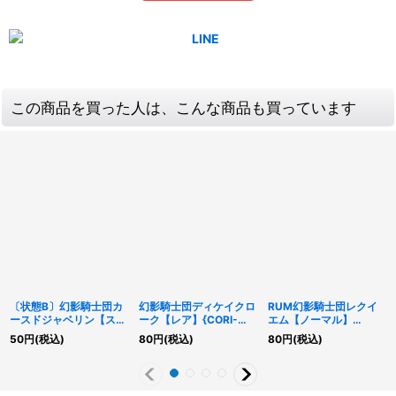
この商品を買った人は、こんな商品も買っています
〔状態B〕幻影騎士団カ
幻影騎士団ディケイクロ
RUM幻影騎士団レクイ
ースドジャベリン【スー
ーク【レア】{CORI-
エム【ノーマル】
パー】{MACR-JP042}
JP018}《モンスター》
{CORI-JP057}《魔法》
50
円
(税込)
80
円
(税込)
80
円
(税込)
《エクシーズ》