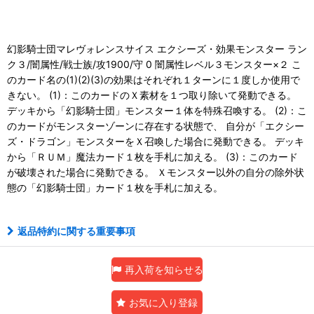
幻影騎士団マレヴォレンスサイス エクシーズ・効果モンスター ラン
ク３/闇属性/戦士族/攻1900/守 0 闇属性レベル３モンスター×２ こ
のカード名の(1)(2)(3)の効果はそれぞれ１ターンに１度しか使用で
きない。 (1)：このカードのＸ素材を１つ取り除いて発動できる。
デッキから「幻影騎士団」モンスター１体を特殊召喚する。 (2)：こ
のカードがモンスターゾーンに存在する状態で、 自分が「エクシー
ズ・ドラゴン」モンスターをＸ召喚した場合に発動できる。 デッキ
から「ＲＵＭ」魔法カード１枚を手札に加える。 (3)：このカード
が破壊された場合に発動できる。 Ｘモンスター以外の自分の除外状
態の「幻影騎士団」カード１枚を手札に加える。
返品特約に関する重要事項
再入荷を知らせる
お気に入り登録