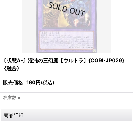
〔状態A-〕混沌の三幻魔【ウルトラ】{CORI-JP029}
《融合》
販売価格
:
160
円
(税込)
在庫数 ×
商品詳細