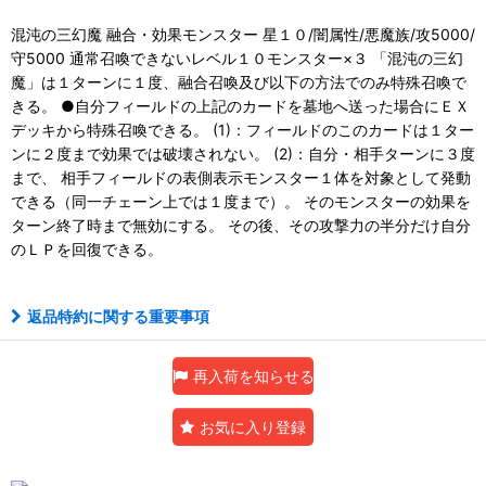
混沌の三幻魔 融合・効果モンスター 星１０/闇属性/悪魔族/攻5000/
守5000 通常召喚できないレベル１０モンスター×３ 「混沌の三幻
魔」は１ターンに１度、融合召喚及び以下の方法でのみ特殊召喚で
きる。 ●自分フィールドの上記のカードを墓地へ送った場合にＥＸ
デッキから特殊召喚できる。 (1)：フィールドのこのカードは１ター
ンに２度まで効果では破壊されない。 (2)：自分・相手ターンに３度
まで、 相手フィールドの表側表示モンスター１体を対象として発動
できる（同一チェーン上では１度まで）。 そのモンスターの効果を
ターン終了時まで無効にする。 その後、その攻撃力の半分だけ自分
のＬＰを回復できる。
返品特約に関する重要事項
再入荷を知らせる
お気に入り登録