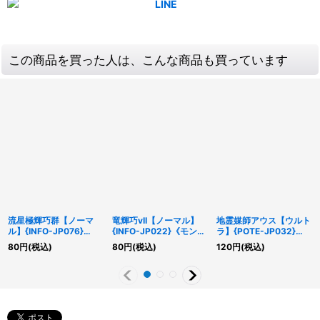
この商品を買った人は、こんな商品も買っています
流星極輝巧群【ノーマ
竜輝巧vII【ノーマル】
地霊媒師アウス【ウルト
ル】{INFO-JP076}
{INFO-JP022}《モンス
ラ】{POTE-JP032}
《罠》
ター》
《モンスター》
80
円
(税込)
80
円
(税込)
120
円
(税込)