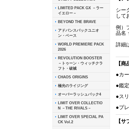
LIMITED PACK GX －ラー
シー
イエロー－
して
BEYOND THE BRAVE
例）
アドバンスパックユニオ
品名
ン・ベース
詳細
WORLD PREMIERE PACK
2026
REVOLUTION BOOSTER
【商
－トゥーン・ウィッチクラ
フト・破械
●カ
CHAOS ORIGINS
●鑑
極光のライジング
オーバーラッシュパック4
●ス
LIMIT OVER COLLECTIO
●プ
N －THE RIVALS－
LIMIT OVER SPECIAL PA
【サ
CK Vol.2