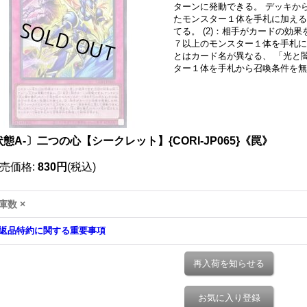
ターンに発動できる。 デッキか
たモンスター１体を手札に加える
てる。 (2)：相手がカードの効
７以上のモンスター１体を手札に
とはカード名が異なる、 「光と
ター１体を手札から召喚条件を無
態A-〕二つの心【シークレット】{CORI-JP065}《罠》
売価格
:
830円
(税込)
庫数 ×
返品特約に関する重要事項
再入荷を知らせる
お気に入り登録