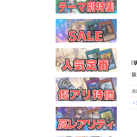
〔状
販
在