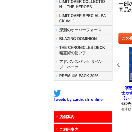
LIMIT OVER COLLECTIO
一部
N －THE HEROES－
商品
LIMIT OVER SPECIAL PA
CK Vol.1
深淵のオーバーフォース
この
BLAZING DOMINION
THE CHRONICLES DECK
精霊術の使い手
アドバンスパック リベン
ジ・ハーツ
PREMIUM PACK 2026
〔状
士カ
【シー
Tweets by cardrush_online
RI-J
620円
在庫数 
店舗案内
ご利用案内