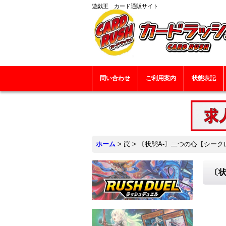
遊戯王 カード通販サイト
問い合わせ
ご利用案内
状態表記
ホーム
>
罠
>
〔状態A-〕二つの心【シークレッ
〔状