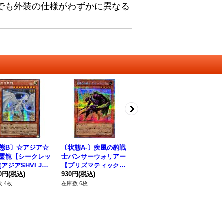
でも外装の仕様がわずかに異なる
態B〕☆アジア☆
〔状態A-〕疾風の豹戦
〔状態A-〕幻影騎士団
〔
霊龍【シークレッ
士パンサーウォリアー
ブレイクソード【クォ
フ
アジアSHVI-JP0
【プリズマティックシ
ーターセンチュリーシ
ム
}《モンスター》
80円
(税込)
ークレット】{BETB-J
930円
(税込)
ークレット】{QCCU-J
1,400円
(税込)
ュ
64
P001}《モンスター》
P150}《エクシーズ》
{Q
 4枚
在庫数 6枚
在庫数 6枚
在庫
ク