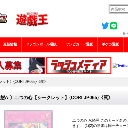
更新情報
ドラゴンボール通販
ワンピカード通販
ポケカ通販
ト】{CORI-JP065}《罠》
態A-〕二つの心【シークレット】{CORI-JP065}《罠》
二つの心 永続罠 このカード名の
きず、 (1)(2)の効果は同一チェ