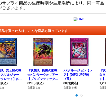
のサプライ商品の生産時期や生産場所により、同一商品
がございます。
商品を買った人は、こんな商品も買っています
態B〕光と闇の戦
〔状態B〕疾風の豹戦
XXクルージョン【レ
〔状
オスソルジャー
士パンサーウォリアー
ア】{DIFO-JP079}
白き
クレット】{CO
【プリズマティックシ
《罠》
ト】{
P028}《儀式》
(税込)
ークレット】{BETB-J
820円
(税込)
80円
(税込)
18
1,2
P001}《モンスター》
1枚
在庫数 1枚
在庫数 38枚
在庫数