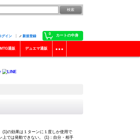
0
カートの中身
ログイン
新規登録
MTG通販
デュエマ通販
、(1)の効果は１ターンに１度しか使用で
ーン上では発動できない。 (1)：自分・相手