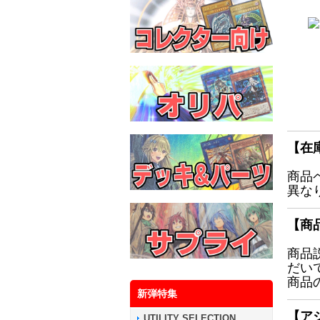
【在
商品
異な
【商
商品
だい
商品
新弾特集
【ア
UTILITY SELECTION