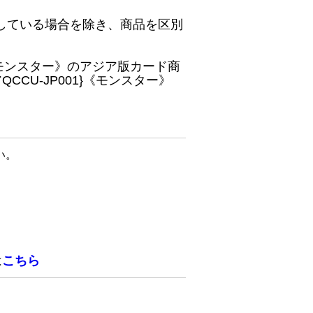
している場合を除き、商品を区別
}《モンスター》のアジア版カード商
CU-JP001}《モンスター》
い。
は
こちら