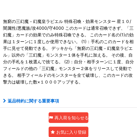
無窮の三幻魔－幻魔皇ラビエル 特殊召喚・効果モンスター 星１０/
闇属性/悪魔族/攻4000/守4000 このカードは通常召喚できず、「三
幻魔」カードの効果でのみ特殊召喚できる。 このカード名の(1)の効
果は１ターンに１度しか使用できない。 (1)：手札のこのカードを相
手に見せて発動できる。 デッキから「無窮の三幻魔－幻魔皇ラビエ
ル」以外の「三幻魔」モンスター１体を手札に加える。 その後、自
分の手札を１枚選んで捨てる。 (2)：自分・相手ターンに１度、自分
フィールドの他の「三幻魔」モンスター２体をリリースして発動で
きる。 相手フィールドのモンスターを全て破壊し、このカードの攻
撃力は破壊した数×１０００アップする。
返品特約に関する重要事項
再入荷を知らせる
お気に入り登録