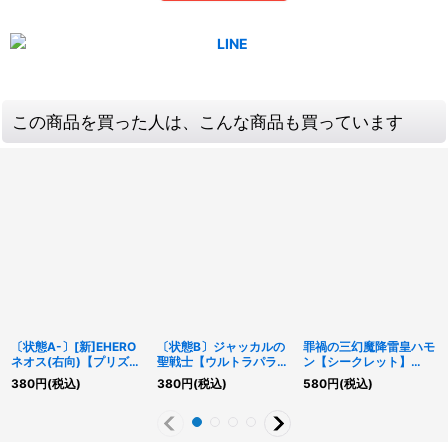
この商品を買った人は、こんな商品も買っています
〔状態A-〕[新]EHERO
〔状態B〕ジャッカルの
罪禍の三幻魔降雷皇ハモ
ネオス(右向)【プリズマ
聖戦士【ウルトラパラレ
ン【シークレット】
ティックシークレット】
ル】{301-017}《モンス
{CORI-JP006}《モンス
380
円
(税込)
380
円
(税込)
580
円
(税込)
{PAC1-JP005}《モンス
ター》
ター》
ター》