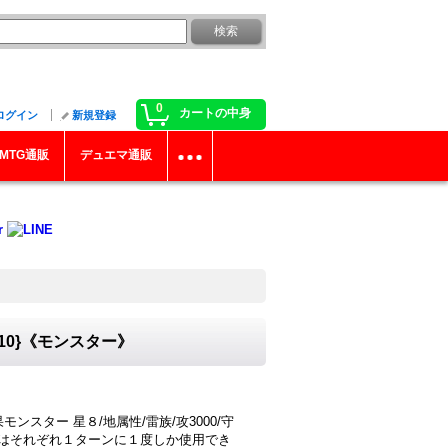
0
カートの中身
ログイン
新規登録
MTG通販
デュエマ通販
10}《モンスター》
ンスター 星８/地属性/雷族/攻3000/守
)の効果はそれぞれ１ターンに１度しか使用でき