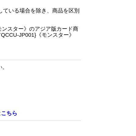
している場合を除き、商品を区別
}《モンスター》のアジア版カード商
CU-JP001}《モンスター》
い。
は
こちら