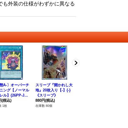
でも外装の仕様がわずかに異なる
態A-〕オーバーチ
スリーブ『開かれし大
グローアップバルブ
ス
ニング【ノーマル
地』20枚入り【-】{-}
【ノーマル】{SD32-J
(黄
ル】{26PP-JP0
《スリーブ》
P021}《モンスター》
日)
}《魔法》
円
(税込)
880円
(税込)
120円
(税込)
《
48
 1枚
在庫数 80個
在庫数 28枚
在庫