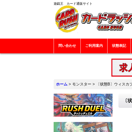
遊戯王 カード通販サイト
問い合わせ
ご利用案内
状態表記
ホーム
>
モンスター
>
〔状態B〕ウィスカブ
〔状