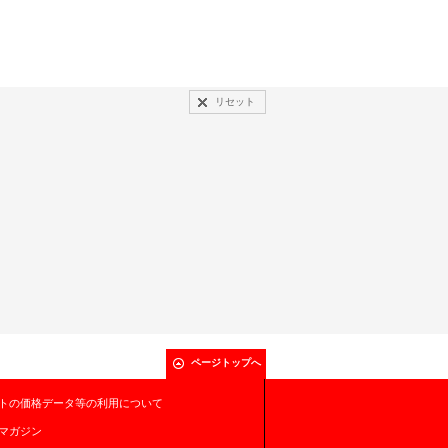
リセット
ページトップへ
トの価格データ等の利用について
マガジン