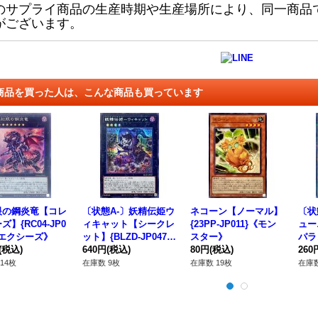
のサプライ商品の生産時期や生産場所により、同一商品
がございます。
商品を買った人は、こんな商品も買っています
眼の鋼炎竜【コレ
〔状態A-〕妖精伝姫ウ
ネコーン【ノーマル】
〔状
ズ】{RC04-JP0
ィキャット【シークレ
{23PP-JP011}《モン
ュー
《エクシーズ》
ット】{BLZD-JP047}
スター》
パラレ
(税込)
《エクシーズ》
640円
(税込)
80円
(税込)
09
260
14枚
在庫数 9枚
在庫数 19枚
在庫数