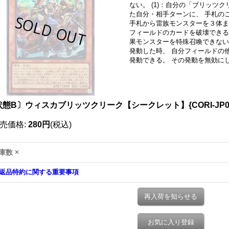
ない。 (1)：自分の「ブリッツ
た自分・相手ターンに、 手札の
手札から雷族モンスターを３体ま
フィールドのカードを破壊できる
果モンスターを特殊召喚できない。
発動した時、 自分フィールドの
発動できる。 その発動を無効に
状態B〕ウィスカブリッツクリーク【シークレット】{CORI-JP0
売価格
:
280円
(税込)
庫数 ×
返品特約に関する重要事項
再入荷を知らせる
お気に入り登録