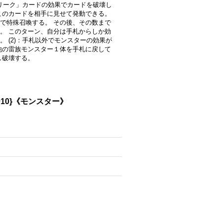
クリーク」カードの効果でカードを破壊し
このカードを相手に見せて発動できる。
で特殊召喚する。 その後、その数まで
。 このターン、自分は手札からしか効
 (2)：手札以外でモンスターの効果が
他の雷族モンスター１体を手札に戻して
し破壊する。
10}《モンスター》