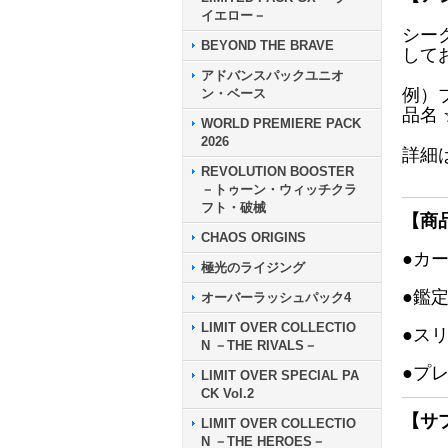
イエロー－
シー
BEYOND THE BRAVE
して
アドバンスパックユニオ
例）
ン・ベース
品名
WORLD PREMIERE PACK
2026
詳細
REVOLUTION BOOSTER
－トゥーン・ウィッチクラ
フト・破械
【商
CHAOS ORIGINS
●カ
極光のライジング
●鑑
オーバーラッシュパック4
LIMIT OVER COLLECTIO
●ス
N －THE RIVALS－
●プ
LIMIT OVER SPECIAL PA
CK Vol.2
【サ
LIMIT OVER COLLECTIO
N －THE HEROES－