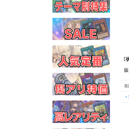
〔
販
在