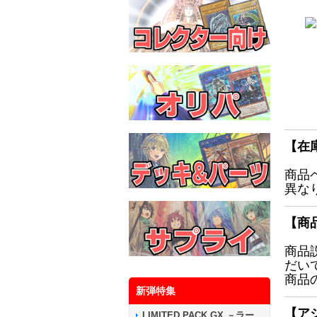
【在
商品
異な
【商
商品
だい
商品
新弾特集
【ア
LIMITED PACK GX －ラー