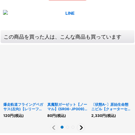
この商品を買った人は、こんな商品も買っています
爆走軌道フライングペガ
真魔獣ガーゼット【ノー
〔状態A-〕原始生命態
サス(左向)【レリーフ】
マル】{SR06-JP009}
ニビル【クォーターセン
{SLF1-JP009}《モンス
《モンスター》
チュリーシークレット】
120
円
(税込)
80
円
(税込)
2,330
円
(税込)
ター》
{RC04-JP016}《モンス
ター》