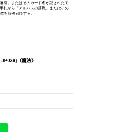
の落胤」またはそのカード名が記されたモ
●手札から「アルバスの落胤」またはその
体を特殊召喚する。
P039}《魔法》