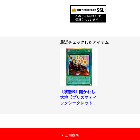
最近チェックしたアイテム
〔状態B〕開かれし
大地【プリズマティ
ックシークレット】
{LPST-JP039}《魔
法》
店舗案内