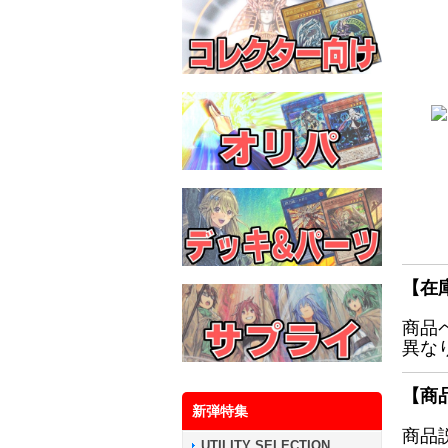
【在
商品
異な
【商
新弾特集
商品
UTILITY SELECTION