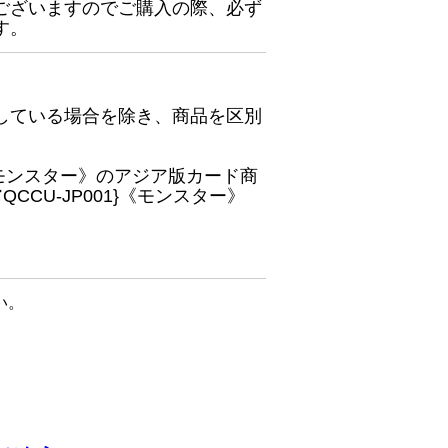
ございますのでご購入の際、必ず
す。
している場合を除き、商品を区別
}《モンスター》のアジア版カード商
CU-JP001}《モンスター》
い。