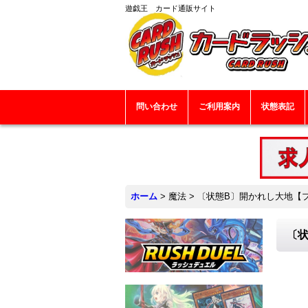
遊戯王 カード通販サイト
問い合わせ
ご利用案内
状態表記
ホーム
>
魔法
>
〔状態B〕開かれし大地【プリ
〔状