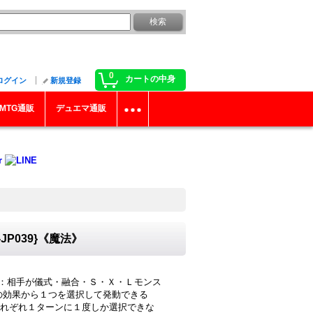
0
カートの中身
ログイン
新規登録
MTG通販
デュエマ通販
P039}《魔法》
1)：相手が儀式・融合・Ｓ・Ｘ・Ｌモンス
の効果から１つを選択して発動できる
れぞれ１ターンに１度しか選択できな