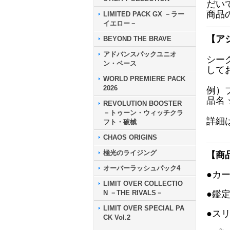
だい
商品
LIMITED PACK GX －ラー
イエロー－
【ア
BEYOND THE BRAVE
アドバンスパックユニオ
シー
ン・ベース
して
WORLD PREMIERE PACK
2026
例）
品名
REVOLUTION BOOSTER
－トゥーン・ウィッチクラ
詳細
フト・破械
CHAOS ORIGINS
極光のライジング
【商
オーバーラッシュパック4
●カ
LIMIT OVER COLLECTIO
N －THE RIVALS－
●鑑
LIMIT OVER SPECIAL PA
●ス
CK Vol.2