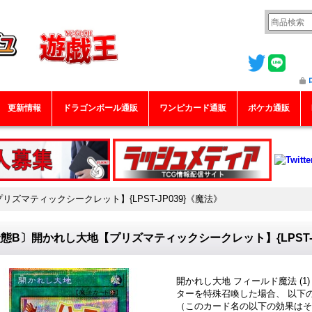
更新情報
ドラゴンボール通販
ワンピカード通販
ポケカ通販
ズマティックシークレット】{LPST-JP039}《魔法》
態B〕開かれし大地【プリズマティックシークレット】{LPST-J
開かれし大地 フィールド魔法 (
ターを特殊召喚した場合、 以下
（このカード名の以下の効果はそ