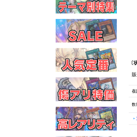
〔
販
在
数