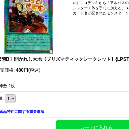
い）。 ●デッキから「アルバス
ンスター１体を手札に加える。 
カード名が記されたモンスター１
状態B〕開かれし大地【プリズマティックシークレット】{LPST-J
売価格
:
480円
(税込)
庫数 2枚
量
:
返品特約に関する重要事項